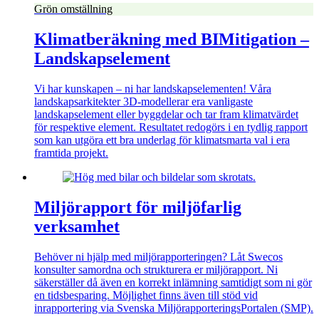
Grön omställning
Klimatberäkning med BIMitigation –
Landskapselement
Vi har kunskapen – ni har landskapselementen! Våra
landskapsarkitekter 3D-modellerar era vanligaste
landskapselement eller byggdelar och tar fram klimatvärdet
för respektive element. Resultatet redogörs i en tydlig rapport
som kan utgöra ett bra underlag för klimatsmarta val i era
framtida projekt.
Miljörapport för miljöfarlig
verksamhet
Behöver ni hjälp med miljörapporteringen? Låt Swecos
konsulter samordna och strukturera er miljörapport. Ni
säkerställer då även en korrekt inlämning samtidigt som ni gör
en tidsbesparing. Möjlighet finns även till stöd vid
inrapportering via Svenska MiljörapporteringsPortalen (SMP).