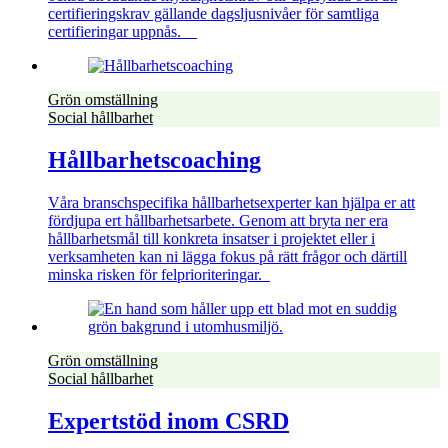
certifieringskrav gällande dagsljusnivåer för samtliga
certifieringar uppnås.
Grön omställning
Social hållbarhet
Hållbarhetscoaching
Våra branschspecifika hållbarhetsexperter kan hjälpa er att
fördjupa ert hållbarhetsarbete. Genom att bryta ner era
hållbarhetsmål till konkreta insatser i projektet eller i
verksamheten kan ni lägga fokus på rätt frågor och därtill
minska risken för felprioriteringar.
Grön omställning
Social hållbarhet
Expertstöd inom CSRD