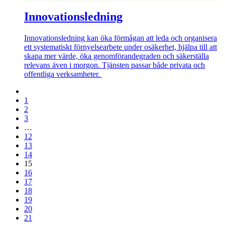
Innovationsledning
Innovationsledning kan öka förmågan att leda och organisera
ett systematiskt förnyelsearbete under osäkerhet, hjälpa till att
skapa mer värde, öka genomförandegraden och säkerställa
relevans även i morgon. Tjänsten passar både privata och
offentliga verksamheter.
1
2
3
…
12
13
14
15
16
17
18
19
20
21