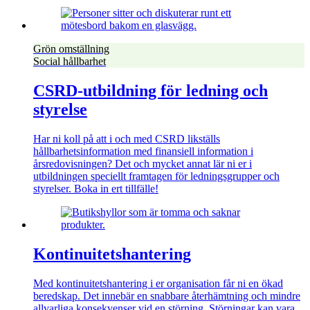
Grön omställning
Social hållbarhet
CSRD-utbildning för ledning och
styrelse
Har ni koll på att i och med CSRD likställs
hållbarhetsinformation med finansiell information i
årsredovisningen? Det och mycket annat lär ni er i
utbildningen speciellt framtagen för ledningsgrupper och
styrelser. Boka in ert tillfälle!
Kontinuitetshantering
Med kontinuitetshantering i er organisation får ni en ökad
beredskap. Det innebär en snabbare återhämtning och mindre
allvarliga konsekvenser vid en störning. Störningar kan vara