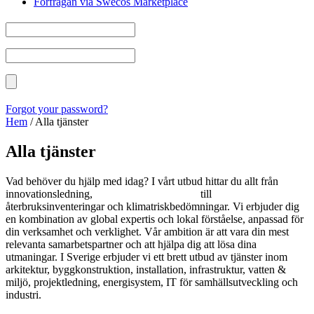
Förfrågan via Swecos Marketplace
Forgot your password?
Hem
/
Alla tjänster
Alla tjänster
Vad behöver du hjälp med idag? I vårt utbud hittar du allt från
innovationsledning,
kurser och utbildningar
till
återbruksinventeringar och klimatriskbedömningar. Vi erbjuder dig
en kombination av global expertis och lokal förståelse, anpassad för
din verksamhet och verklighet. Vår ambition är att vara din mest
relevanta samarbetspartner och att hjälpa dig att lösa dina
utmaningar. I Sverige erbjuder vi ett brett utbud av tjänster inom
arkitektur, byggkonstruktion, installation, infrastruktur, vatten &
miljö, projektledning, energisystem, IT för samhällsutveckling och
industri.