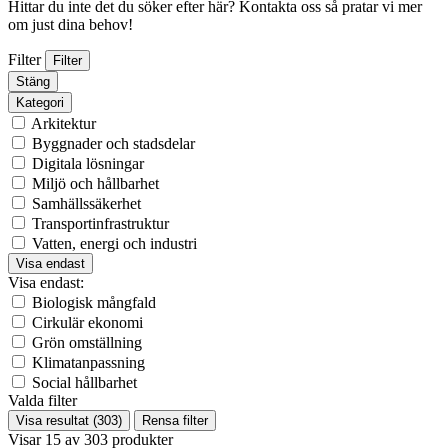
Hittar du inte det du söker efter här? Kontakta oss så pratar vi mer
om just dina behov!
Filter
Filter
Stäng
Kategori
Arkitektur
Byggnader och stadsdelar
Digitala lösningar
Miljö och hållbarhet
Samhällssäkerhet
Transportinfrastruktur
Vatten, energi och industri
Visa endast
Visa endast:
Biologisk mångfald
Cirkulär ekonomi
Grön omställning
Klimatanpassning
Social hållbarhet
Valda filter
Visa resultat
(303)
Rensa filter
Visar
15
av
303
produkter