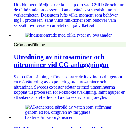
Utbildningen fördjupar er kunskap om vad CSRD är och hur
de tillhörande processerna kan användas strategiskt inom
verksamheten. Dessutom lyfts vilka moment som behöver
ingå i processen, samt vilka funktioner som behöver vara
särskilt involverade i arbetet och på vilket sätt.
Grön omställning
Utredning av nitrosaminer och
nitraminer vid CC-anläggningar
Skapa förutsättningar för en säkrare drift av industrin genom
en riskvärdering av exponering av nitrosaminer och
nitraminer. Swecos experter stöttar er med utmaningarna
kopplat till processen för koldioxidavskiljning, samt hjälper er
att säkerställa efterlevnad av föreskrivna miljöregler.