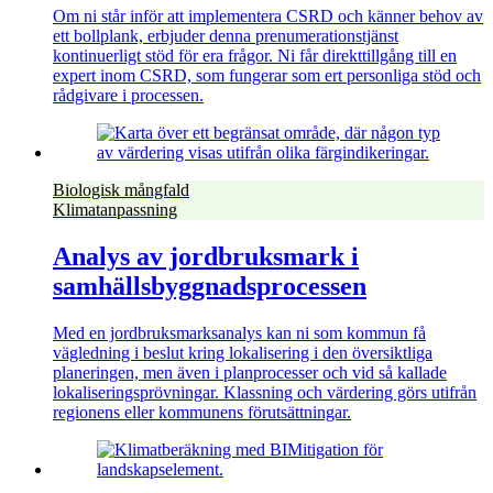
Om ni står inför att implementera CSRD och känner behov av
ett bollplank, erbjuder denna prenumerationstjänst
kontinuerligt stöd för era frågor. Ni får direkttillgång till en
expert inom CSRD, som fungerar som ert personliga stöd och
rådgivare i processen.
Biologisk mångfald
Klimatanpassning
Analys av jordbruksmark i
samhällsbyggnadsprocessen
Med en jordbruksmarksanalys kan ni som kommun få
vägledning i beslut kring lokalisering i den översiktliga
planeringen, men även i planprocesser och vid så kallade
lokaliseringsprövningar. Klassning och värdering görs utifrån
regionens eller kommunens förutsättningar.