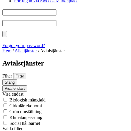
Förfrågan via Swecos Marketplace
Forgot your password?
Hem
/
Alla tjänster
/
Avtalstjänster
Avtalstjänster
Filter
Filter
Stäng
Visa endast
Visa endast:
Biologisk mångfald
Cirkulär ekonomi
Grön omställning
Klimatanpassning
Social hållbarhet
Valda filter