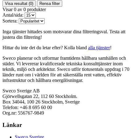
Visa resultat
(0)
Rensa filter
Visar
0
av
0
produkter
Antal/sida:
Sortera:
Inga tjänster hittades som motsvarar dina filtreringsval. Testa att
justera din filtrering!
Hittar du inte det du letar efter? Kolla bland
alla tjänster
!
Sweco planerar och utformar framtidens hållbara samhällen och
städer. Vi levererar kvalificerade tekniska konsulttjänster inom
teknik, miljö och arkitektur. Sweco utför tiotusentals uppdrag i 70
länder runt om i världen för att säkerställa rent vatten, effektiv
infrastruktur och hållbara energilösningar.
Sweco Sverige AB
Gjörwellsgatan 22, 112 60 Stockholm.
Box 34044, 100 26 Stockholm, Sverige
Telefon: +46 8 695 60 00
Org.nr: 556767-9849
Länkar
Sweco Sverige