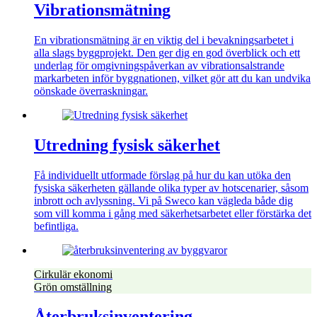
Vibrationsmätning
En vibrationsmätning är en viktig del i bevakningsarbetet i
alla slags byggprojekt. Den ger dig en god överblick och ett
underlag för omgivningspåverkan av vibrationsalstrande
markarbeten inför byggnationen, vilket gör att du kan undvika
oönskade överraskningar.
Utredning fysisk säkerhet
Få individuellt utformade förslag på hur du kan utöka den
fysiska säkerheten gällande olika typer av hotscenarier, såsom
inbrott och avlyssning. Vi på Sweco kan vägleda både dig
som vill komma i gång med säkerhetsarbetet eller förstärka det
befintliga.
Cirkulär ekonomi
Grön omställning
Återbruksinventering