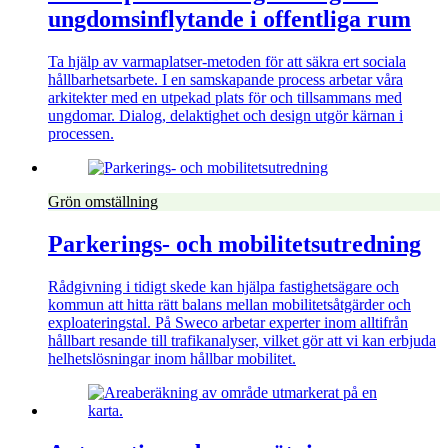
ungdomsinflytande i offentliga rum
Ta hjälp av varmaplatser-metoden för att säkra ert sociala
hållbarhetsarbete. I en samskapande process arbetar våra
arkitekter med en utpekad plats för och tillsammans med
ungdomar. Dialog, delaktighet och design utgör kärnan i
processen.
Grön omställning
Parkerings- och mobilitetsutredning
Rådgivning i tidigt skede kan hjälpa fastighetsägare och
kommun att hitta rätt balans mellan mobilitetsåtgärder och
exploateringstal. På Sweco arbetar experter inom alltifrån
hållbart resande till trafikanalyser, vilket gör att vi kan erbjuda
helhetslösningar inom hållbar mobilitet.