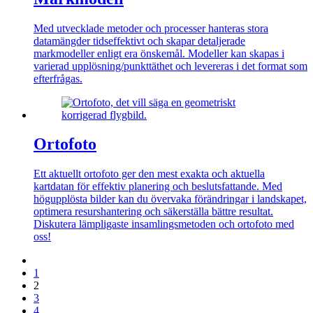
Med utvecklade metoder och processer hantera
s
stora
datamängder
tidseffektivt
och skapa
r
detaljerade
markmodeller
enligt era
önskemål.
M
odeller
kan skapas
i
varierad upplösning/punkt
t
äthet och leverera
s
i det format som
efterfrågas.
Ortofoto
Ett aktuellt ortofoto ger den mest exakta och aktuella
kartdatan för effektiv planering och beslutsfattande. Med
högupplösta bilder kan du övervaka förändringar i landskapet,
optimera resurshantering och säkerställa bättre resultat.
Diskutera lämpligaste insamlingsmetoden och ortofoto med
oss!
1
2
3
4