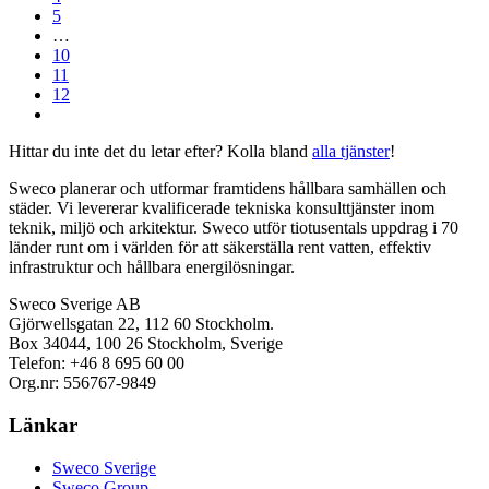
5
…
10
11
12
Hittar du inte det du letar efter? Kolla bland
alla tjänster
!
Sweco planerar och utformar framtidens hållbara samhällen och
städer. Vi levererar kvalificerade tekniska konsulttjänster inom
teknik, miljö och arkitektur. Sweco utför tiotusentals uppdrag i 70
länder runt om i världen för att säkerställa rent vatten, effektiv
infrastruktur och hållbara energilösningar.
Sweco Sverige AB
Gjörwellsgatan 22, 112 60 Stockholm.
Box 34044, 100 26 Stockholm, Sverige
Telefon: +46 8 695 60 00
Org.nr: 556767-9849
Länkar
Sweco Sverige
Sweco Group