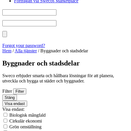
Förfrågan via Swecos Marketplace
Forgot your password?
Hem
/
Alla tjänster
/
Byggnader och stadsdelar
Byggnader och stadsdelar
Sweco erbjuder smarta och hållbara lösningar för att planera,
utveckla och bygga ut städer och byggnader.
Filter
Filter
Stäng
Visa endast
Visa endast:
Biologisk mångfald
Cirkulär ekonomi
Grön omställning