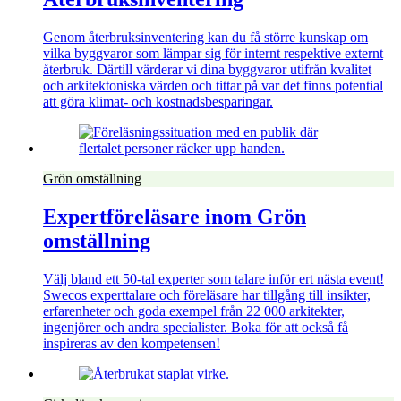
Genom återbruksinventering kan du få större kunskap om
vilka byggvaror som lämpar sig för internt respektive externt
återbruk. Därtill värderar vi dina byggvaror utifrån kvalitet
och arkitektoniska värden och tittar på var det finns potential
att göra klimat- och kostnadsbesparingar.
Grön omställning
Expertföreläsare inom Grön
omställning
Välj bland ett 50-tal experter som talare inför ert nästa event!
Swecos experttalare och föreläsare har tillgång till insikter,
erfarenheter och goda exempel från 22 000 arkitekter,
ingenjörer och andra specialister. Boka för att också få
inspireras av den kompetensen!