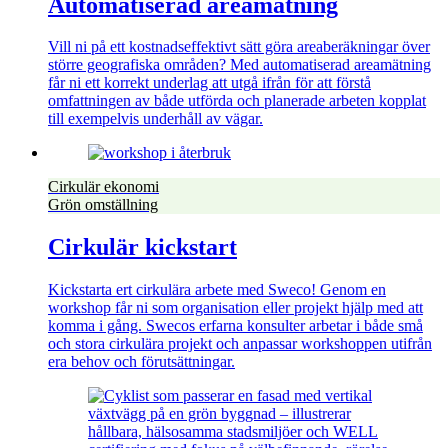
Automatiserad areamätning
Vill ni på ett kostnadseffektivt sätt göra areaberäkningar över
större geografiska områden? Med automatiserad areamätning
får ni ett korrekt underlag att utgå ifrån för att förstå
omfattningen av både utförda och planerade arbeten kopplat
till exempelvis underhåll av vägar.
Cirkulär ekonomi
Grön omställning
Cirkulär kickstart
Kickstarta ert cirkulära arbete med Sweco! Genom en
workshop får ni som organisation eller projekt hjälp med att
komma i gång. Swecos erfarna konsulter arbetar i både små
och stora cirkulära projekt och anpassar workshoppen utifrån
era behov och förutsättningar.