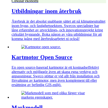
Cirkulär ekonomi
Utbildningar inom återbruk
Återbruk är det absolut snabbaste sättet att nå klimatneutralitet
inom bygg- och fastighetssektorn. Swecos specialister har
lång erfarenhet av utvecklings- och innovationsprojekt kring
cirkulärt byggande. Boka någon av våra utbildningar för att
komma igång med återbruksarbetet ni också!
Kartmotor Open Source
En open source-baserad kartmotor är ett kostnadseffektivt
alternativ och möjliggör även att skapa egna verktyg och
anpassningar. Sweco stöttar er vid allt från installation och
förvaltning av kartmotor, men även komplement till eller
ersättning av befintlig GIS-miljö.
Markmodell