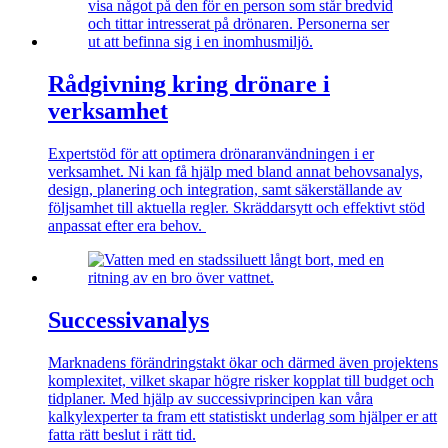
Rådgivning kring drönare i
verksamhet
Expertstöd för att optimera drönaranvändningen i
er
verksamhet.
Ni kan få h
jälp med
bland annat
behovsanalys,
design, planering och integration, samt säkerställ
ande av
följsamhet till aktuella regler. Skräddarsytt och effektivt stöd
anpassat efter
era behov.
Successivanalys
Marknadens förändringstakt ökar och därmed även projektens
komplexitet, vilket skapar högre risker kopplat till budget och
tidplaner. Med hjälp av successivprincipen kan våra
kalkylexperter ta fram ett statistiskt underlag som hjälper er att
fatta rätt beslut i rätt tid.