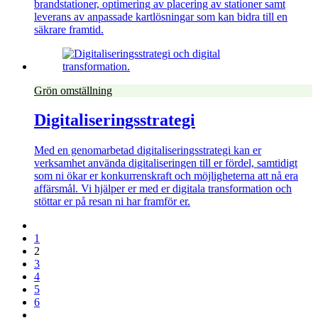
brandstationer, optimering av placering av stationer samt
leverans av anpassade kartlösningar som kan bidra till en
säkrare framtid.
Grön omställning
Digitaliseringsstrategi
Med en genomarbetad digitaliseringsstrategi kan er
verksamhet använda digitaliseringen till er fördel, samtidigt
som ni ökar er konkurrenskraft och möjligheterna att nå era
affärsmål. Vi hjälper er med er digitala transformation och
stöttar er på resan ni har framför er.
1
2
3
4
5
6