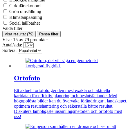
Cirkulär ekonomi
Grön omställning
Klimatanpassning
Social hållbarhet
Valda filter
Visa resultat
(79)
Rensa filter
Visar
15
av
79
produkter
Antal/sida:
Sortera:
Ortofoto
Ett aktuellt ortofoto ger den mest exakta och aktuella
kartdatan för effektiv planering och beslutsfattande. Med
högupplösta bilder kan du övervaka förändringar i landskapet,
optimera resurshantering och säkerställa bättre resultat.
Diskutera lämpligaste insamlingsmetoden och ortofoto med
oss!