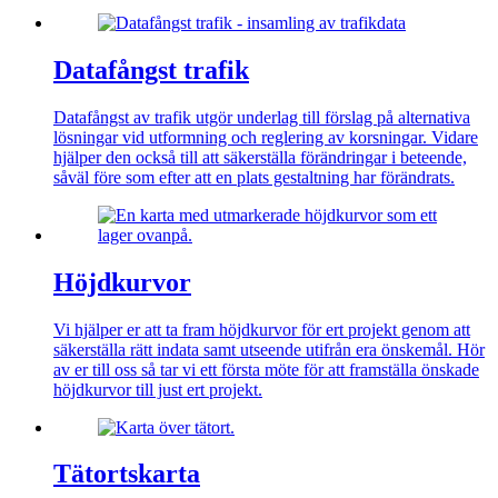
Datafångst trafik
Datafångst av trafik utgör underlag till förslag på alternativa
lösningar vid utformning och reglering av korsningar. Vidare
hjälper den också till att säkerställa förändringar i beteende,
såväl före som efter att en plats gestaltning har förändrats.
Höjdkurvor
Vi hjälper er att ta fram höjdkurvor för ert projekt genom att
säkerställa rätt indata samt utseende utifrån era önskemål. Hör
av er till oss så tar vi ett första möte för att framställa önskade
höjdkurvor till just ert projekt.
Tätortskarta