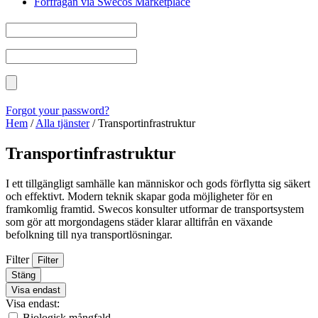
Förfrågan via Swecos Marketplace
Forgot your password?
Hem
/
Alla tjänster
/
Transportinfrastruktur
Transportinfrastruktur
I ett tillgängligt samhälle kan människor och gods förflytta sig säkert
och effektivt. Modern teknik skapar goda möjligheter för en
framkomlig framtid. Swecos konsulter utformar de transportsystem
som gör att morgondagens städer klarar alltifrån en växande
befolkning till nya transportlösningar.
Filter
Filter
Stäng
Visa endast
Visa endast:
Biologisk mångfald