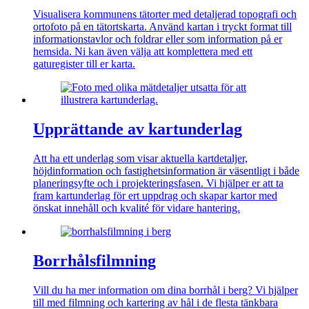
Visualisera kommunens tätorter med detaljerad topografi och
ortofoto på en tätortskarta. Använd kartan i tryckt format till
informationstavlor och foldrar eller som information på er
hemsida. Ni kan även välja att komplettera med ett
gaturegister till er karta.
Upprättande av kartunderlag
Att ha ett underlag som visar aktuella kartdetaljer,
höjdinformation och fastighetsinformation är väsentligt i både
planeringsyfte och i projekteringsfasen. Vi hjälper er att ta
fram kartunderlag för ert uppdrag och skapar kartor med
önskat innehåll och kvalité för vidare hantering.
Borrhålsfilmning
Vill du ha mer information om dina borrhål i berg? Vi hjälper
till med filmning och kartering av hål i de flesta tänkbara