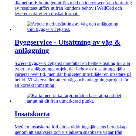
diametrar. Filmningen utförs med en televiewer, och kartering
av resultatet utförs utifrån kundens behov i WellCad och
levereras därefter i önskat format.
Byggservice - Utsättning av väg &
anläggning
Sweco byggservicetjänst innefattar en helhetslösning för alla
typer av anläggningsprojekt där behov av utsättningshjälp
varierar över tid, men där budgeten inte tillåter en utsättare på
heltid. Vi säkerställer att ert väg- och anläggningsprojekt får
en korrekt inmätning.
Insatskarta
Med en insatskarta förbättras räddningstjänstens beredskap
genom att analysera och visualisera snabbaste vägar från