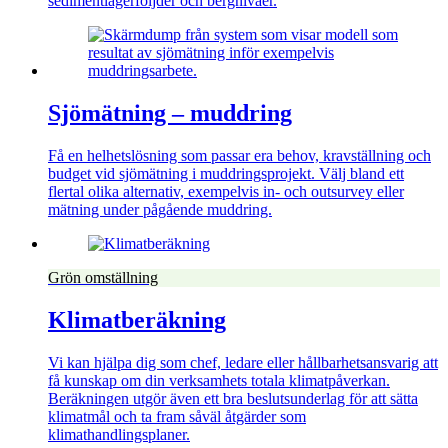
sedimentlagerföljder och bergnivåer.
Sjömätning – muddring
Få en helhetslösning som passar era behov, kravställning och
budget vid sjömätning i muddringsprojekt. Välj bland ett
flertal olika alternativ, exempelvis in- och outsurvey eller
mätning under pågående muddring.
Grön omställning
Klimatberäkning
Vi kan hjälpa dig som chef, ledare eller hållbarhetsansvarig att
få kunskap om din verksamhets totala klimatpåverkan.
Beräkningen utgör även ett bra beslutsunderlag för att sätta
klimatmål och ta fram såväl åtgärder som
klimathandlingsplaner.