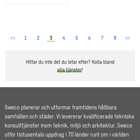
1
2
3
4
5
6
7
8
Hittar du inte det du letar efter? Kolla bland
alla tjänster
!
Sweco planerar och utformar framtidens hållbara
samhällen och städer. Vi levererar kvalificerade tekniska
konsulttjänster inom teknik, miljö och arkitektur. Sweco
utför tiotusentals uppdrag i 70 länder runt om i världen