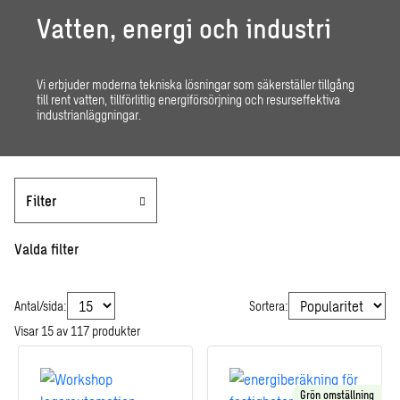
Vatten, energi och industri
Vi erbjuder moderna tekniska lösningar som säkerställer tillgång
till rent vatten, tillförlitlig energiförsörjning och resurseffektiva
industrianläggningar.
Filter
Valda filter
Antal/sida:
Sortera:
Visar
15
av
117
produkter
Grön omställning