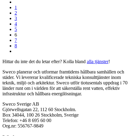
1
2
3
4
5
6
7
8
Hittar du inte det du letar efter? Kolla bland
alla tjänster
!
Sweco planerar och utformar framtidens hållbara samhällen och
städer. Vi levererar kvalificerade tekniska konsulttjänster inom
teknik, miljö och arkitektur. Sweco utför tiotusentals uppdrag i 70
länder runt om i världen för att säkerställa rent vatten, effektiv
infrastruktur och hållbara energilösningar.
Sweco Sverige AB
Gjörwellsgatan 22, 112 60 Stockholm.
Box 34044, 100 26 Stockholm, Sverige
Telefon: +46 8 695 60 00
Org.nr: 556767-9849