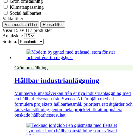
Grön omställning
Klimatanpassning
Social hållbarhet
Valda filter
Visa resultat
(117)
Rensa filter
Visar
15
av
117
produkter
Antal/sida:
Sortera:
Grön omställning
Hållbar industrianläggning
Minimera klimatpåverkan från er nya industrianläggning med
en hållbarhetscoach från Sweco. Ni får hjälp med att
formulera projektets hållbarhetsmål, prioritera rätt åtgärder och
får sedan stöttning genom hela projektet för att uppnå era
önskade hållbarhetsresultat.