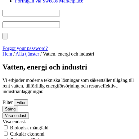
Förfrågan via Swecos Marketplace
Forgot your password?
Hem
/
Alla tjänster
/
Vatten, energi och industri
Vatten, energi och industri
Vi erbjuder moderna tekniska lösningar som säkerställer tillgång till
rent vatten, tillförlitlig energiförsörjning och resurseffektiva
industrianläggningar.
Filter
Filter
Stäng
Visa endast
Visa endast:
Biologisk mångfald
Cirkulär ekonomi