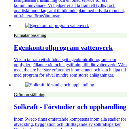
fastighetsnära insamling och en ökad service för era
kommuninvånare. Vi hjälper er att ta fram ett tydligt och
opartiskt underlag samt tillhörande plan med tidsatta moment,
utifrån era förutsättningar.
Klimatanpassning
Egenkontrollprogram vattenverk
Vi kan ta fram ett skräddarsytt egenkontrollprogram som
uppfyller gällande råd och lagstiftning till ditt vattenverk. Våra
medarbetare har stor erfarenhet inom ämnet och kan hjälpa till
med program för såväl mindre som större anläggningar.
Grön omställning
Solkraft - Förstudier och upphandling
Inom Sweco finns omfattande kompetens inom alla stadier för
utveckling, byggnation och idrifttagande av solkraftsparker.