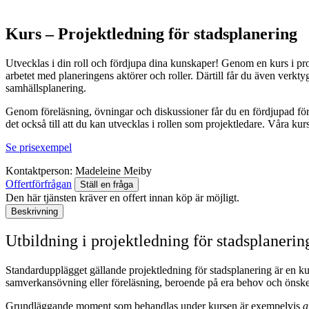
Kurs – Projektledning för stadsplanering
Utvecklas i din roll och fördjupa dina kunskaper! Genom en kurs i pro
arbetet med planeringens aktörer och roller. Därtill får du även verktyg
samhällsplanering.
Genom föreläsning, övningar och diskussioner får du en fördjupad förs
det också till att du kan utvecklas i rollen som projektledare. Våra ku
Se prisexempel
Kontaktperson:
Madeleine Meiby
Offertförfrågan
Ställ en fråga
Den här tjänsten kräver en offert innan köp är möjligt.
Beskrivning
Utbildning i projektledning för stadsplanerin
Standardupplägget gällande projektledning för stadsplanering är en 
samverkansövning eller föreläsning, beroende på era behov och önskem
Grundläggande moment som behandlas under kursen är exempelvis
a