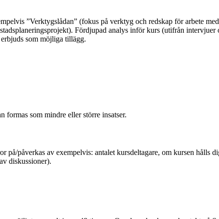
exempelvis ”Verktygslådan” (fokus på verktyg och redskap för arbete med
tadsplaneringsprojekt). Fördjupad analys inför kurs (utifrån intervjue
 erbjuds som möjliga tillägg.
n formas som mindre eller större insatser.
ror på/påverkas av exempelvis: antalet kursdeltagare, om kursen hålls digi
av diskussioner).