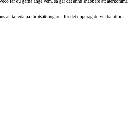
 Sweco får du gärna ange vem, så går det ännu snabbare att återkomma
tt ta reda på förutsättningarna för det uppdrag du vill ha utfört.