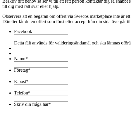
Beskriv ditt behov så ser vi till att rätt person kontaktar dig så sn
till dig med rätt svar eller hjälp.
Observera att en begäran om offert via Swecos marketplace inte är ett
Därefter får du en offert som först efter accept från din sida övergår till
Facebook
Detta fält används för valideringsändamål och ska lämnas oförä
Namn
*
Företag
*
E-post
*
Telefon
*
Skriv din fråga här
*