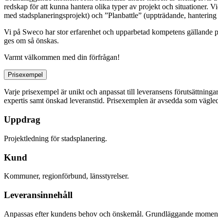
redskap för att kunna hantera olika typer av projekt och situationer.
Vi
med stadsplaneringsprojekt) och ”Planbattle” (uppträdande, hantering
Vi på Sweco har stor erfarenhet och upparbetad kompetens gällande pr
ges om så önskas.
Varmt välkommen med din förfrågan!
Prisexempel
Varje prisexempel är unikt och anpassat till leveransens förutsättninga
expertis samt önskad leveranstid. Prisexemplen är avsedda som vägledn
Uppdrag
Projektledning för stadsplanering.
Kund
Kommuner, regionförbund, länsstyrelser.
Leveransinnehåll
Anpassas efter kundens behov och önskemål. Grundläggande moment: al