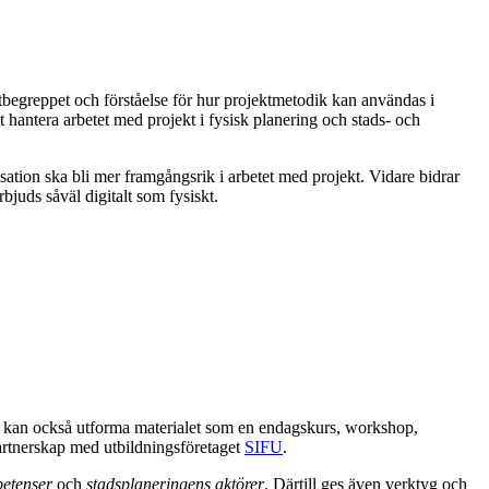
begreppet och förståelse för hur projektmetodik kan användas i
tt hantera arbetet med projekt i fysisk planering och stads- och
ation ska bli mer framgångsrik i arbetet med projekt. Vidare bidrar
rbjuds såväl digitalt som fysiskt.
vi kan också utforma materialet som en endagskurs, workshop,
artnerskap med utbildningsföretaget
SIFU
.
etenser
och
stadsplaneringens aktörer
. Därtill ges även
verktyg och