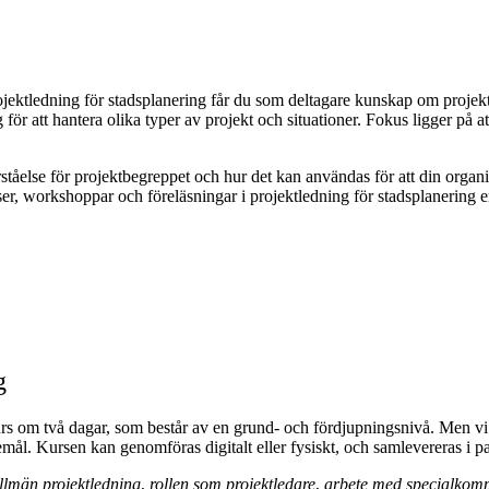
jektledning för stadsplanering får du som deltagare
kunskap om projekt
 för att hantera olika typer av projekt och situationer. Fokus ligger på a
tåelse för projektbegreppet och hur det kan användas för att din organis
rser, workshoppar och föreläsningar i projektledning för stadsplanering e
g
kurs om två dagar, som består av en grund- och fördjupningsnivå. Men 
ål. Kursen kan genomföras digitalt eller fysiskt, och
samlevereras i p
llmän projektledning
,
rollen som projektledare
,
arbete med specialkomp