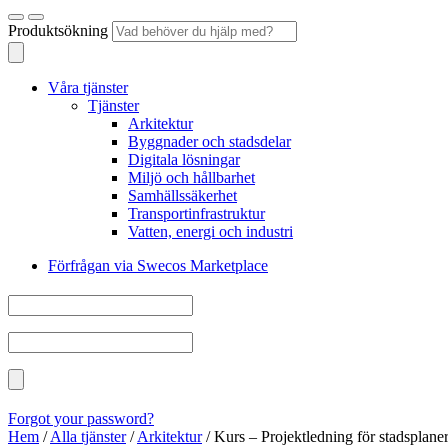
Produktsökning
Våra tjänster
Tjänster
Arkitektur
Byggnader och stadsdelar
Digitala lösningar
Miljö och hållbarhet
Samhällssäkerhet
Transportinfrastruktur
Vatten, energi och industri
Förfrågan via Swecos Marketplace
Forgot your password?
Hem
/
Alla tjänster
/
Arkitektur
/
Kurs – Projektledning för stadsplane