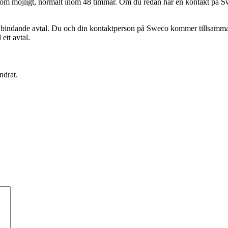
abbt som möjligt, normalt inom 48 timmar. Om du redan har en kontakt på
 bindande avtal. Du och din kontaktperson på Sweco kommer tillsammans a
 ett avtal.
ndrat.