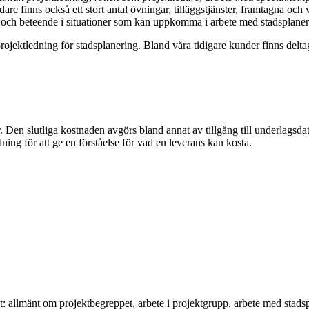
dare finns också ett stort antal övningar, tilläggstjänster, framtagna oc
 och beteende i situationer som kan uppkomma i arbete med stadsplaner
ojektledning för stadsplanering. Bland våra tidigare kunder finns delt
r. Den slutliga kostnaden avgörs bland annat av tillgång till underlagsd
ing för att ge en förståelse för vad en leverans kan kosta.
lmänt om projektbegreppet, arbete i projektgrupp, arbete med stadspl