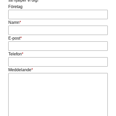
så hjälper vi dig!
Företag
Namn
*
Statusinventering av
E-post
*
fastighetens
Telefon
*
installationer
Meddelande
*
Riskinventering av