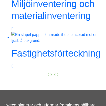
Miljöinventering och
materialinventering
Fastighetsförteckning
Sweco planerar och utformar framtidens hållbara