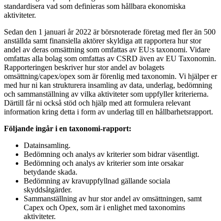
standardisera vad som definieras som hållbara ekonomiska
aktiviteter.
Sedan den 1 januari år 2022 är
börsnoterade
företag
med fler än 500
anställda samt
finansiella aktörer skyldiga att rapportera hur stor
andel av deras omsättning som
omfattas
av EU:s taxonomi. Vidare
omfattas alla bolag som omfattas av CSRD även av EU Taxonomin.
Rapporteringen beskriver hur stor andel av bolagets
omsättning/capex/opex som är förenlig med taxonomin. Vi hjälper er
med hur ni kan strukturera insamling av data, underlag, bedömning
och sammanställning av vilka aktiviteter som uppfyller kriterierna.
Därtill får ni också stöd och hjälp med att formulera relevant
information kring detta i form av underlag till en hållbarhetsrapport.
Följande ingår i en taxonomi-rapport:
Datainsamling.
Bedömning och analys av kriterier som bidrar väsentligt.
Bedömning och analys av kriterier som inte orsakar
betydande skada.
Bedömning av kravuppfyllnad gällande sociala
skyddsåtgärder.
Sammanställning av hur stor andel av omsättningen, samt
Capex och Opex, som är i enlighet med taxonomins
aktiviteter.