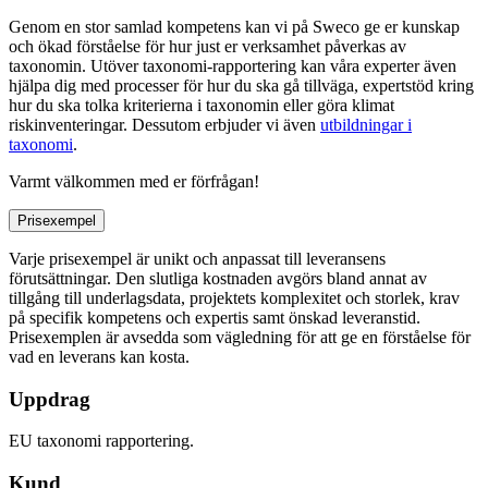
Genom en stor samlad kompetens kan vi på Sweco ge er kunskap
och ökad förståelse för hur just er verksamhet påverkas av
taxonomin. Utöver taxonomi-rapportering kan våra experter även
hjälpa dig med processer för hur du ska gå tillväga, expertstöd kring
hur du ska tolka kriterierna i taxonomin eller göra klimat
riskinventeringar. Dessutom erbjuder vi även
utbildningar i
taxonomi
.
Varmt välkommen med er förfrågan!
Prisexempel
Varje prisexempel är unikt och anpassat till leveransens
förutsättningar. Den slutliga kostnaden avgörs bland annat av
tillgång till underlagsdata, projektets komplexitet och storlek, krav
på specifik kompetens och expertis samt önskad leveranstid.
Prisexemplen är avsedda som vägledning för att ge en förståelse för
vad en leverans kan kosta.
Uppdrag
EU taxonomi rapportering.
Kund