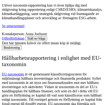
Utöver taxonomi-rapportering kan vi även hjälpa dig med
rådgivning kring rapportering enligt CSRD/ESRS, klimatriskanalys,
klimatkartläggning, samt strategisk rådgivning vid framtagande av
klimathandlingsplaner och utveckling av företagens ESG-arbete.
Se prisexempel
Kontaktperson:
Anna Joelsson
Offertförfrågan
Ställ en fråga
Den här tjänsten kräver en offert innan köp är möjligt.
Beskrivning
Hållbarhetsrapportering i enlighet med EU-
taxonomin
EU-taxonomin
är ett gemensamt klassificeringssystem för
miljömässigt hållbara investeringar och finansiella produkter.
Syftet
med taxonomin är att styra om finansmarknaden mot mer hållbara
investeringar och aktiviteter.
Vidare är taxonomin en del av EU:s
handlingsplan för hållbara finanser, och som en del i detta vill EU
göra en förflyttning av kapital till vad som klassificeras som
hållbart
enligt taxonomin. Till exempel genom en förflyttning av kapital från
fossil energi till
fossilfri
energi. EU-taxonomin ska förenkla och