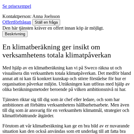
Se prisexempel
Kontaktperson:
Anna Joelsson
Offertförfrågan
Ställ en fråga
Den här tjänsten kräver en offert innan köp är möjligt.
Beskrivning
En klimatberäkning ger insikt om
verksamhetens totala klimatpåverkan
Med hjälp av en klimatberäkning kan vi på Sweco räkna ut och
visualisera din verksamhets totala klimatpåverkan. Det medför bland
annat att ni kan få konkret kunskap och större förståelse för hur er
organisation påverkar miljön. Uträkningen kan utföras med hjälp av
olika beräkningsmetoder beroende på vilken ambitionsnivå ni har.
Tjänsten riktar sig till dig som är chef eller ledare, och som har
ambitionen att förbättra verksamhetens hållbarhetsarbete. Men även
till dig som är ansvarig för en verksamhets klimatmål, strategier och
klimatförbättrande åtgärder.
Förutom att vår klimatberäkning kan ge en bra bild av er nuvarande
situation kan den också användas som ett underlag till att fatta bra