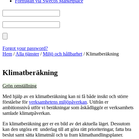
Förfrågan via Swecos Marketplace
Forgot your password?
Hem
/
Alla tjänster
/
Miljö och hållbarhet
/
Klimatberäkning
Klimatberäkning
Grön omställning
Med hjälp av en klimatberäkning kan ni få både insikt och större
förståelse för
verksamhetens miljöpåverkan
. Utifrån er
ambitionsnivå utför vi beräkningar som åskådliggör er verksamhets
samlade klimatpåverkan.
En klimatberäkning ger er en bild av det aktuella läget. Dessutom
kan den
utgöra ett underlag till att göra rätt prioriteringar, fatta bra
beslut samt sätta klimatmål och ta fram klimathandlingsplaner.