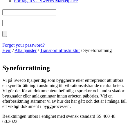
Förfrågan via Swecos Marketplace
Forgot your password?
Hem
/
Alla tjänster
/
Transportinfrastruktur
/
Syneförrättning
Syneförrättning
Vi på Sweco hjälper dig som byggherre eller entreprenör att utföra
en syneförrättning i anslutning till vibrationsalstrande markarbeten.
Vi gör det för att dokumentera befintliga sprickor och andra skador i
byggnader eller anläggningar innan arbeten påbörjas. Vid en
efterbesiktning stämmer vi av hur det har gått och det är i många fall
ett viktigt dokument i byggprocessen.
Besiktningen utförs i enlighet med svensk standard SS 460 48
60:2022.