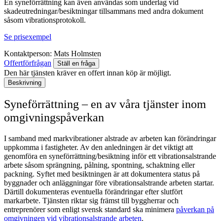
En syneförrättning kan även användas som underlag vid
skadeutredningar/besiktningar tillsammans med andra dokument
såsom vibrationsprotokoll.
Se prisexempel
Kontaktperson:
Mats Holmsten
Offertförfrågan
Ställ en fråga
Den här tjänsten kräver en offert innan köp är möjligt.
Beskrivning
Syneförrättning – en av våra tjänster inom
omgivningspåverkan
I samband med markvibrationer alstrade av arbeten kan förändringar
uppkomma i fastigheter. Av den anledningen är det viktigt att
genomföra en syneförrättning/besiktning inför ett vibrationsalstrande
arbete såsom sprängning, pålning, spontning, schaktning eller
packning. Syftet med besiktningen är att dokumentera status på
byggnader och anläggningar före vibrationsalstrande arbeten startar.
Därtill dokumenteras
eventuella förändringar efter slutfört
markarbete. Tjänsten riktar sig främst till byggherrar och
entreprenörer som enligt svensk standard ska minimera
påverkan på
omgivningen vid vibrationsalstrande arbeten
.