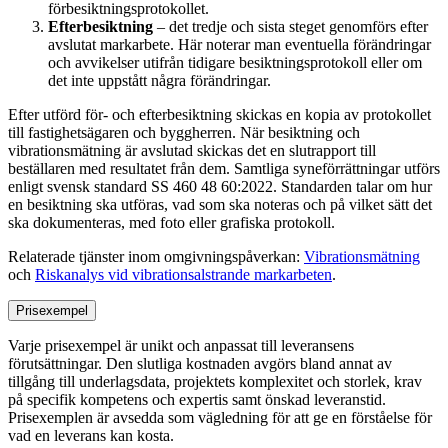
förbesiktningsprotokollet.
Efterbesiktning
– det tredje och sista steget genomförs efter
avslutat markarbete. Här noterar man eventuella förändringar
och avvikelser utifrån tidigare besiktningsprotokoll eller om
det inte uppstått några förändringar.
Efter utförd för- och efterbesiktning skickas en kopia av protokollet
till fastighetsägaren och byggherren. När besiktning och
vibrationsmätning är avslutad skickas det en slutrapport till
beställaren med resultatet från dem. Samtliga syneförrättningar utförs
enligt svensk standard SS 460 48 60:2022. Standarden talar om hur
en besiktning ska utföras, vad som ska noteras och på vilket sätt det
ska dokumenteras, med foto eller grafiska protokoll.
Relaterade tjänster inom omgivningspåverkan:
Vibrationsmätning
och
Riskanalys vid vibrationsalstrande markarbeten
.
Prisexempel
Varje prisexempel är unikt och anpassat till leveransens
förutsättningar. Den slutliga kostnaden avgörs bland annat av
tillgång till underlagsdata, projektets komplexitet och storlek, krav
på specifik kompetens och expertis samt önskad leveranstid.
Prisexemplen är avsedda som vägledning för att ge en förståelse för
vad en leverans kan kosta.