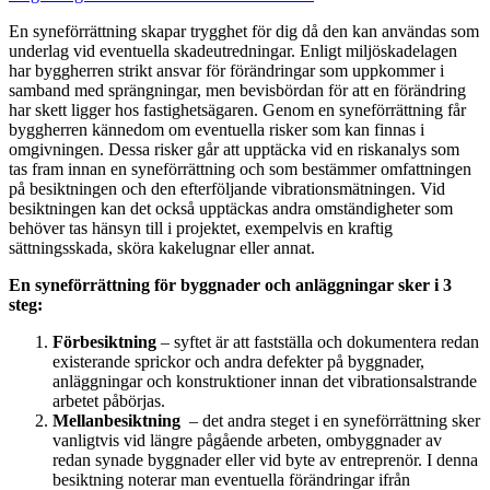
En syneförrättning skapar trygghet för dig då den kan användas som
underlag vid eventuella skadeutredningar. Enligt miljöskadelagen
har byggherren strikt ansvar för förändringar som uppkommer i
samband med sprängningar, men bevisbördan för att en förändring
har skett ligger hos fastighetsägaren. Genom en syneförrättning får
byggherren kännedom om eventuella risker som kan finnas i
omgivningen. Dessa risker går att upptäcka vid en riskanalys som
tas fram innan en syneförrättning och som bestämmer omfattningen
på besiktningen och den efterföljande vibrationsmätningen. Vid
besiktningen kan det också upptäckas andra omständigheter som
behöver tas hänsyn till i projektet, exempelvis en kraftig
sättningsskada, sköra kakelugnar eller annat.
En syneförrättning för byggnader och anläggningar sker i 3
steg:
Förbesiktning
– syftet är att fastställa och dokumentera redan
existerande sprickor och andra defekter på byggnader,
anläggningar och konstruktioner innan det vibrationsalstrande
arbetet påbörjas.
Mellanbesiktning
– det andra steget i en syneförrättning sker
vanligtvis vid längre pågående arbeten, ombyggnader av
redan synade byggnader eller vid byte av entreprenör. I denna
besiktning noterar man eventuella förändringar ifrån