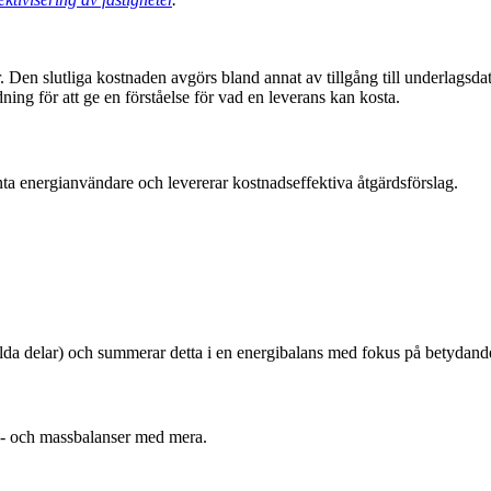
r. Den slutliga kostnaden avgörs bland annat av tillgång till underlagsd
ing för att ge en förståelse för vad en leverans kan kosta.
nta energianvändare och levererar kostnadseffektiva åtgärdsförslag.
alda delar) och summerar detta i en energibalans med fokus på betydan
e- och massbalanser med mera.