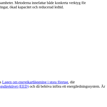
rksamheter. Metoderna innefattar både konkreta verktyg för
ngar, ökad kapacitet och reducerad ledtid.
ns
Lagen om energikartläggning i stora företag
, där
ngsdirektivet (EED)
och då behöva införa ett energiledningssystem. Är