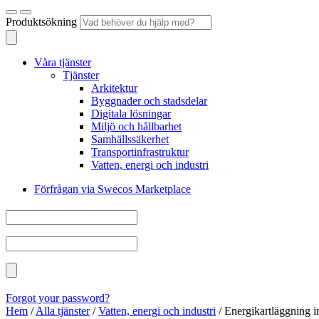
Produktsökning
Våra tjänster
Tjänster
Arkitektur
Byggnader och stadsdelar
Digitala lösningar
Miljö och hållbarhet
Samhällssäkerhet
Transportinfrastruktur
Vatten, energi och industri
Förfrågan via Swecos Marketplace
Forgot your password?
Hem
/
Alla tjänster
/
Vatten, energi och industri
/
Energikartläggning i