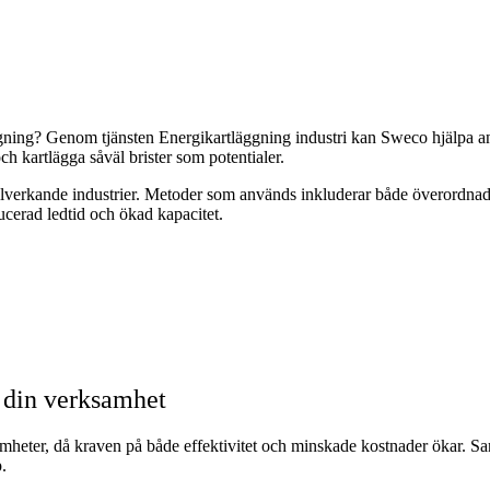
ggning? Genom tjänsten Energikartläggning industri kan Sweco hjälpa an
och kartlägga såväl brister som potentialer.
 tillverkande industrier. Metoder som används inkluderar både överordna
ducerad ledtid och ökad kapacitet.
a din verksamhet
amheter, då kraven på både effektivitet och minskade kostnader ökar. Sa
.