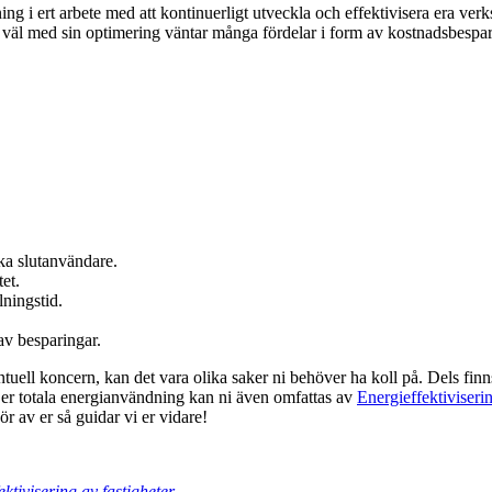
ng i ert arbete med att kontinuerligt utveckla och effektivisera era ve
väl med sin optimering väntar många fördelar i form av kostnadsbespari
ka slutanvändare.
et.
lningstid.
av besparingar.
tuell koncern, kan det vara olika saker ni behöver ha koll på. Dels fin
er totala energianvändning kan ni även omfattas av
Energieffektiviseri
r av er så guidar vi er vidare!
ktivisering av fastigheter
.