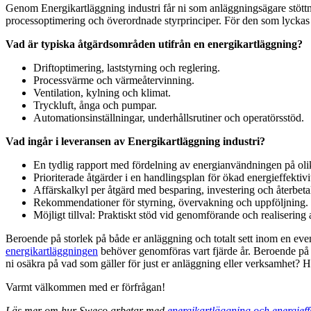
Genom Energikartläggning industri får ni som anläggningsägare stöttni
processoptimering och överordnade styrprinciper. För den som lyckas 
Vad är typiska åtgärdsområden utifrån en energikartläggning?
Driftoptimering, laststyrning och reglering.
Processvärme och värmeåtervinning.
Ventilation, kylning och klimat.
Tryckluft, ånga och pumpar.
Automationsinställningar, underhållsrutiner och operatörsstöd.
Vad ingår i leveransen av Energikartläggning industri?
En tydlig rapport med fördelning av energianvändningen på oli
Prioriterade åtgärder i en handlingsplan för ökad energieffektivit
Affärskalkyl per åtgärd med besparing, investering och återbeta
Rekommendationer för styrning, övervakning och uppföljning.
Möjligt tillval: Praktiskt stöd vid genomförande och realisering 
Beroende på storlek på både er anläggning och totalt sett inom en even
energikartläggningen
behöver genomföras vart fjärde år. Beroende på 
ni osäkra på vad som gäller för just er anläggning eller verksamhet? Hö
Varmt välkommen med er förfrågan!
Läs mer om hur Sweco arbetar med
energikartläggning och energieffe