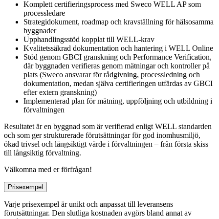
Komplett certifieringsprocess med Sweco WELL AP som
processledare
Strategidokument, roadmap och kravställning för hälsosamma
byggnader
Upphandlingsstöd kopplat till WELL‑krav
Kvalitetssäkrad dokumentation och hantering i WELL Online
Stöd genom GBCI granskning och Performance Verification,
där byggnaden verifieras genom mätningar och kontroller på
plats (Sweco ansvarar för rådgivning, processledning och
dokumentation, medan själva certifieringen utfärdas av GBCI
efter extern granskning)
Implementerad plan för mätning, uppföljning och utbildning i
förvaltningen
Resultatet är en byggnad som är verifierad enligt WELL standarden
och som ger strukturerade förutsättningar för god inomhusmiljö,
ökad trivsel och långsiktigt värde i förvaltningen – från första skiss
till långsiktig förvaltning.
Välkomna med er förfrågan!
Prisexempel
Varje prisexempel är unikt och anpassat till leveransens
förutsättningar. Den slutliga kostnaden avgörs bland annat av