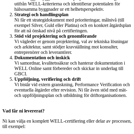
utifrån WELL‑kriterierna och identifierar potentialen för
hälsosamma byggnader ur ett helhetsperspektiv.
Strategi och handlingsplan
Ni får ett strategidokument med prioriteringar, målnivå (till
exempel Silver, Guld eller Platina) och en konkret åtgärdsplan
för att nå önskad nivå på certifieringen.
Stöd vid projektering och genomförande
Vi vägleder er genom projektering, val av tekniska lösningar
och arkitektur, samt stödjer kravställning mot konsulter,
entreprenörer och leverantörer.
Dokumentation och inskick
Vi samordnar, kvalitetssäkrar och hanterar dokumentation i
WELL Online samt förbereder och skickar in underlag till
GBCI.
Uppföljning, verifiering och drift
Vi bistår vid extern granskning, Performance Verification och
eventuella åtgärder efter revision. Ni får även stöd med mät‑
och uppföljningsplan och utbildning för driftorganisationen.
Vad får ni levererat?
Ni kan välja en komplett WELL‑certifiering eller delar av processen,
till exempel: