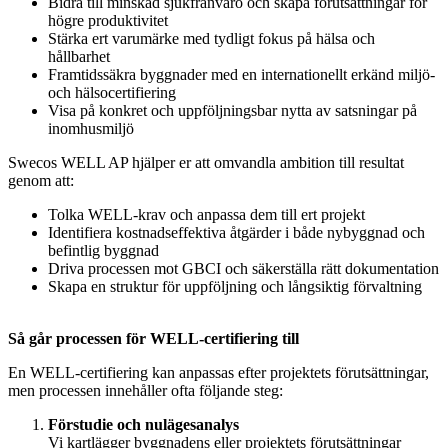
Bidra till minskad sjukfrånvaro och skapa förutsättningar för
högre produktivitet
Stärka ert varumärke med tydligt fokus på hälsa och
hållbarhet
Framtidssäkra byggnader med en internationellt erkänd miljö-
och hälsocertifiering
Visa på konkret och uppföljningsbar nytta av satsningar på
inomhusmiljö
Swecos WELL AP hjälper er att omvandla ambition till resultat
genom att:
Tolka WELL‑krav och anpassa dem till ert projekt
Identifiera kostnadseffektiva åtgärder i både nybyggnad och
befintlig byggnad
Driva processen mot GBCI och säkerställa rätt dokumentation
Skapa en struktur för uppföljning och långsiktig förvaltning
Så går processen för WELL‑certifiering till
En WELL‑certifiering kan anpassas efter projektets förutsättningar,
men processen innehåller ofta följande steg:
Förstudie och nulägesanalys
Vi kartlägger byggnadens eller projektets förutsättningar