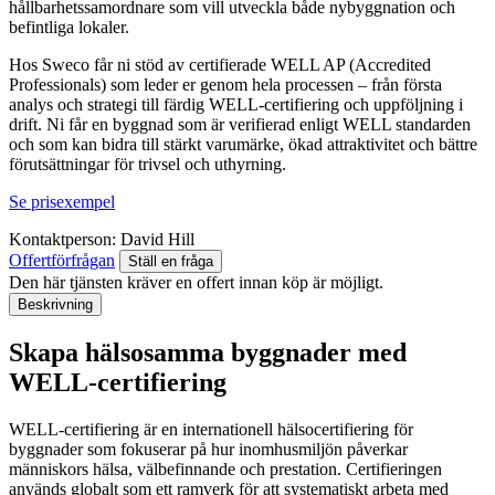
hållbarhetssamordnare som vill utveckla både nybyggnation och
befintliga lokaler.
Hos Sweco får ni stöd av certifierade WELL AP (Accredited
Professionals) som leder er genom hela processen – från första
analys och strategi till färdig WELL‑certifiering och uppföljning i
drift. Ni får en byggnad som är verifierad enligt WELL standarden
och som kan bidra till stärkt varumärke, ökad attraktivitet och bättre
förutsättningar för trivsel och uthyrning.
Se prisexempel
Kontaktperson:
David Hill
Offertförfrågan
Ställ en fråga
Den här tjänsten kräver en offert innan köp är möjligt.
Beskrivning
Skapa hälsosamma byggnader med
WELL‑certifiering
WELL‑certifiering är en internationell hälsocertifiering för
byggnader som fokuserar på hur inomhusmiljön påverkar
människors hälsa, välbefinnande och prestation. Certifieringen
används globalt som ett ramverk för att systematiskt arbeta med