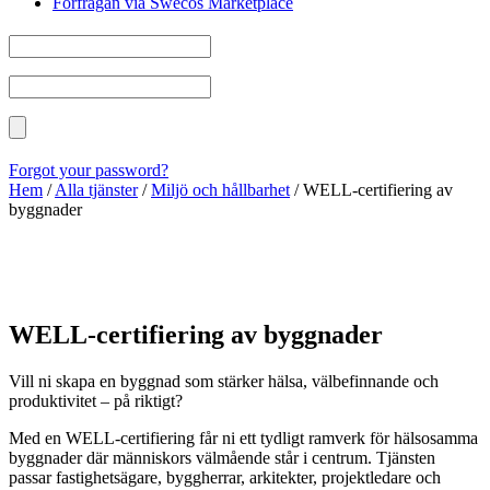
Förfrågan via Swecos Marketplace
Forgot your password?
Hem
/
Alla tjänster
/
Miljö och hållbarhet
/
WELL‑certifiering av
byggnader
WELL‑certifiering av byggnader
Vill ni skapa en byggnad som stärker hälsa, välbefinnande och
produktivitet – på riktigt?
Med en WELL‑certifiering får ni ett tydligt ramverk för hälsosamma
byggnader där människors välmående står i centrum. Tjänsten
passar fastighetsägare, byggherrar, arkitekter, projektledare och