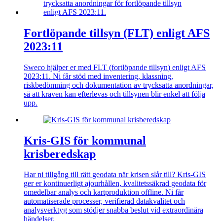
Fortlöpande tillsyn (FLT) enligt AFS
2023:11
Sweco hjälper er med
FLT
(
fortlöpande tillsyn
)
enligt AFS
2023:11. Ni får stöd med inventering, klassning,
riskbedömning och dokumentation av trycksatta anordningar,
så att kraven kan efterlevas och tillsynen blir enkel att följa
upp.
Kris-GIS för kommunal
krisberedskap
Har ni tillgång till rätt
geodata
när krisen slår till? Kris-GIS
ger er kontinuerligt ajourhållen, kvalitetssäkrad
geodata
för
omedelbar analys och kartproduktion
offline
. Ni får
automatiserade processer, verifierad datakvalitet och
analysverktyg som stödjer snabba beslut vid extraordinära
händelser.