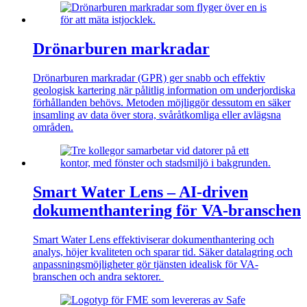
Drönarburen markradar
Drönarburen markradar (GPR) ger snabb och effektiv
geologisk kartering när pålitlig information om underjordiska
förhållanden behövs. Metoden möjliggör dessutom en säker
insamling av data över stora, svåråtkomliga eller avlägsna
områden.
Smart Water Lens – AI-driven
dokumenthantering för VA-branschen
Smart
Water
Lens effektiviserar dokumenthantering och
analys, höjer kvaliteten och sparar tid. Säker datalagring och
anpassningsmöjligheter gör tjänsten idealisk för VA-
branschen och andra sektorer.