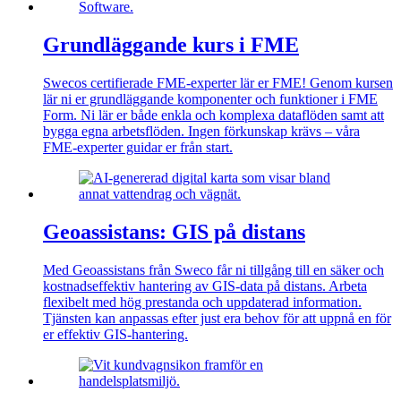
Grundläggande kurs i FME
Swecos certifierade FME-experter lär er FME! Genom kursen
lär ni er grundläggande komponenter och funktioner i FME
Form. Ni lär er både enkla och komplexa dataflöden samt att
bygga egna arbetsflöden. Ingen förkunskap krävs – våra
FME-experter guidar er från start.
Geoassistans: GIS på distans
Med Geoassistans från Sweco får ni tillgång till en säker och
kostnadseffektiv hantering av GIS-data på distans. Arbeta
flexibelt med hög prestanda och uppdaterad information.
Tjänsten kan anpassas efter just era behov för att uppnå en för
er effektiv GIS-hantering.