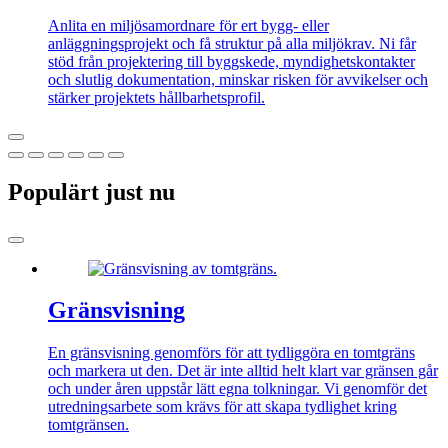
Anlita en miljösamordnare för ert bygg- eller
anläggningsprojekt och få struktur på alla
miljökrav. Ni får
stöd från projektering till byggskede, myndighetskontakter
och slutlig dokumentation, minskar risken för avvikelser och
stärker projektets hållbarhetsprofil.
Populärt just nu
Gränsvisning
En gränsvisning genomförs för att tydliggöra en tomtgräns
och markera ut den. Det är inte alltid helt klart var gränsen går
och under åren uppstår lätt egna tolkningar. Vi genomför det
utredningsarbete som krävs för att skapa tydlighet kring
tomtgränsen.