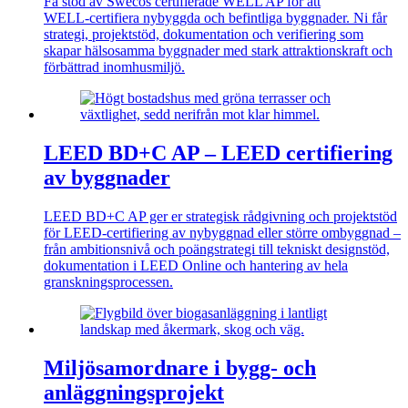
Få stöd av Swecos certifierade WELL AP för att
WELL‑certifiera nybyggda och befintliga byggnader. Ni får
strategi, projektstöd, dokumentation och verifiering som
skapar hälsosamma byggnader med stark attraktionskraft och
förbättrad inomhusmiljö.
LEED BD+C AP – LEED certifiering
av byggnader
LEED BD+C AP ger er strategisk rådgivning och projektstöd
för LEED‑certifiering av nybyggnad eller större ombyggnad –
från ambitionsnivå och poängstrategi till tekniskt designstöd,
dokumentation i LEED Online och hantering av hela
granskningsprocessen.
Miljösamordnare i bygg- och
anläggningsprojekt