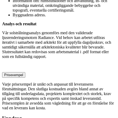
Information om: rumsfunktioner och användning, in- och
utvändiga material, omkringliggande bebyggelse och
topografi, eventuella certifieringsmål.
Byggnadens adress.
Analys och resultat
Vår solstrålningsanalys genomförs med den validerade
ljusrenderingsmotorn Radiance. Vid behov kan arbetet utföras
iterativt i samarbete med arkitekt för att uppfylla dagsljuskrav, och
samtidigt säkerställa att arkitektoniska kvaliteter blir bevarade.
Slutresultatet kan redovisas som arbetsmaterial i .pdf format eller
som en fullständig rapport.
Prisexempel
Varje prisexempel är unikt och anpassat till leveransens
förutsättningar. Den slutliga kostnaden avgörs bland annat av
tillgång till underlagsdata, projektets komplexitet och storlek, krav
på specifik kompetens och expertis samt önskad leveranstid.
Prisexemplen är avsedda som vägledning för att ge en förståelse för
vad en leverans kan kosta.