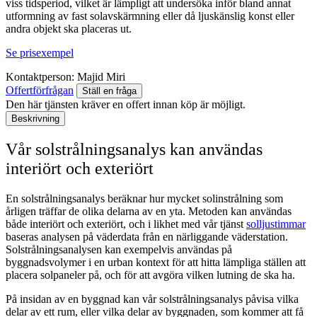
viss tidsperiod, vilket är lämpligt att undersöka inför bland annat
utformning av fast solavskärmning eller då ljuskänslig konst eller
andra objekt ska placeras ut.
Se prisexempel
Kontaktperson:
Majid Miri
Offertförfrågan
Ställ en fråga
Den här tjänsten kräver en offert innan köp är möjligt.
Beskrivning
Vår solstrålningsanalys kan användas
interiört och exteriört
En solstrålningsanalys beräknar hur mycket solinstrålning som
årligen träffar de olika delarna av en yta. Metoden kan användas
både interiört och exteriört, och i likhet med vår tjänst
solljustimmar
baseras analysen på väderdata från en närliggande väderstation.
Solstrålningsanalysen kan exempelvis användas på
byggnadsvolymer i en urban kontext för att hitta lämpliga ställen att
placera solpaneler på, och för att avgöra vilken lutning de ska ha.
På insidan av en byggnad kan vår solstrålningsanalys påvisa vilka
delar av ett rum, eller vilka delar av byggnaden, som kommer att få