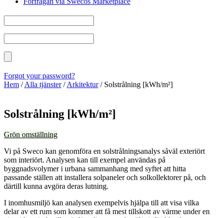
Förfrågan via Swecos Marketplace
Forgot your password?
Hem
/
Alla tjänster
/
Arkitektur
/
Solstrålning [kWh/m²]
Solstrålning [kWh/m²]
Grön omställning
Vi på Sweco kan genomföra en solstrålningsanalys såväl exteriört
som interiört. Analysen kan till exempel användas på
byggnadsvolymer i urbana sammanhang med syftet att hitta
passande ställen att installera solpaneler och solkollektorer på, och
därtill kunna avgöra deras lutning.
I inomhusmiljö kan analysen exempelvis hjälpa till att visa vilka
delar av ett rum som kommer att få mest tillskott av värme under en