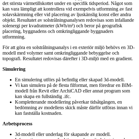
det största värmetillskottet under en specifik tidsperiod. Något som
kan vara lämpligt att kontrollera vid exempelvis utformning av fast
solavskärmning eller vid placering av ljuskänslig konst eller andra
objekt.
Resultatet av solstrålningsanalysen redovisas som infallande
solenergi per kvadratmeter (kWh/m²) och beror på geografisk
placering, byggnadens och omkringliggande byggnaders
utformning.
För att göra en solstrålningsanalys i en exteriör miljö behövs en 3D-
modell med volymer samt omkringliggande bebyggelse och
topografi. Resultatet redovisas därefter i 3D-miljö med en gradient.
Simulering
En simulering utförs på befintlig eller skapad 3d-modell.
Vi kan simulera på de flesta filformat, men föredrar en BIM-
modell från Revit eller ArchiCAD eller annat program som
kan skapa en fullständig .ifc.
Kompletterande modellering påverkar tidsåtgången, en
bedömning av modellens skick måste därför utföras innan vi
kan fastställa kostnaden.
Arbetsprocess
3d-modell eller underlag för skapande av modell.