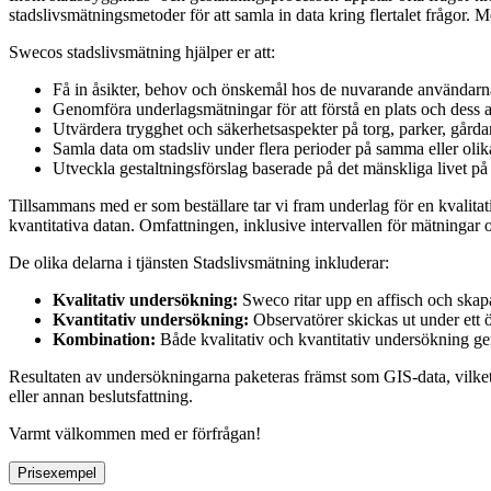
stadslivsmätningsmetoder för att samla in data kring flertalet frågor. 
Swecos stadslivsmätning hjälper er att:
Få in åsikter, behov och önskemål hos de nuvarande användarn
Genomföra underlagsmätningar för att förstå en plats och dess a
Utvärdera trygghet och säkerhetsaspekter på torg, parker, gårdar 
Samla data om stadsliv under flera perioder på samma eller olika
Utveckla gestaltningsförslag baserade på det mänskliga livet på 
Tillsammans med er som beställare tar vi fram underlag för en kvalitat
kvantitativa datan. Omfattningen, inklusive intervallen för mätningar 
De olika delarna i tjänsten Stadslivsmätning inkluderar:
Kvalitativ undersökning:
Sweco ritar upp en affisch och skap
Kvantitativ undersökning:
Observatörer skickas ut under ett 
Kombination:
Både kvalitativ och kvantitativ undersökning ge
Resultaten av undersökningarna paketeras främst som GIS-data, vilket
eller annan beslutsfattning.
Varmt välkommen med er förfrågan!
Prisexempel