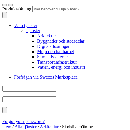
Produktsökning
Våra tjänster
Tjänster
Arkitektur
Byggnader och stadsdelar
Digitala lösningar
Miljö och hållbarhet
Samhällssäkerhet
Transportinfrastruktur
Vatten, energi och industri
Förfrågan via Swecos Marketplace
Forgot your password?
Hem
/
Alla tjänster
/
Arkitektur
/
Stadslivsmätning