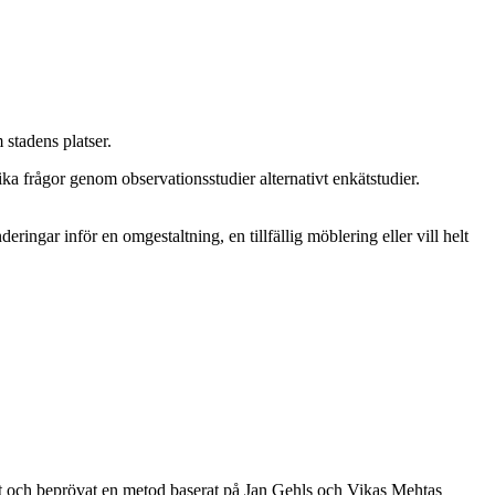
 stadens platser.
ka frågor genom observationsstudier alternativt enkätstudier.
eringar inför en omgestaltning, en tillfällig möblering eller vill helt
at och beprövat en metod baserat på Jan Gehls och Vikas Mehtas