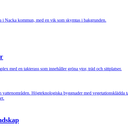
er
andskap