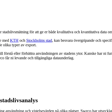
stadslivsmätning för att ge er både kvalitativa och kvantitativa data om
te med
KTH
och
Stockholms stad
, kan besvara övergripande och specifi
r olika typer av export.
ill förstå eller förbättra användningen av stadens ytor. Kanske har ni fund
co får ni levande och tillgängliga dataunderlag.
 stadslivsanalys
ring användning och vistelsevärden på olika platser. Sweco har utveckl