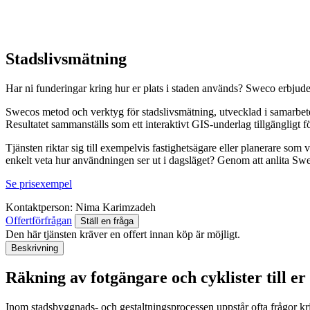
Stadslivsmätning
Har ni funderingar kring hur er plats i staden används? Sweco erbjuder 
Swecos metod och verktyg för stadslivsmätning, utvecklad i samarbe
Resultatet sammanställs som ett interaktivt GIS-underlag tillgängligt fö
Tjänsten riktar sig till exempelvis fastighetsägare eller planerare som v
enkelt veta hur användningen ser ut i dagsläget? Genom att anlita Swe
Se prisexempel
Kontaktperson:
Nima Karimzadeh
Offertförfrågan
Ställ en fråga
Den här tjänsten kräver en offert innan köp är möjligt.
Beskrivning
Räkning av fotgängare och cyklister till er
Inom stadsbyggnads- och gestaltningsprocessen uppstår ofta frågor k