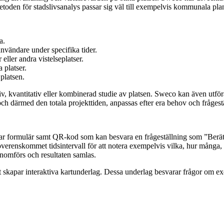
Metoden för stadslivsanalys passar sig väl till exempelvis kommunala plan
a.
nvändare under specifika tider.
eller andra vistelseplatser.
 platser.
platsen.
iv, kvantitativ eller kombinerad studie av platsen. Sweco kan även utför
och därmed den totala projekttiden, anpassas efter era behov och frågest
ar formulär samt QR-kod som kan besvara en frågeställning som ”Berät
överenskommet tidsintervall för att notera exempelvis vilka, hur många,
nomförs och resultaten samlas.
 skapar interaktiva kartunderlag. Dessa underlag besvarar frågor om e