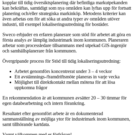
kopplar till tidig översiktsplanering där befintliga markutpekanden
kan bekräftas, samtidigt som nya områden kan lyftas upp för fortsatt
planering och/eller strategiska markinköp. Metodens kriterier kan
även arbetas om för att söka ut andra typer av områden utöver
industri, till exempel lokaliseringsutredning för bostäder.
Sweco erbjuder en erfaren planerare som stöd för arbetet att göra en
första analys av lämplig industrimark inom kommunen. Planeraren
arbetar som processledare tillsammans med utpekad GIS-ingenjör
och samhällsplanerare från kommunen.
Övergripande process för Stöd till tidig lokaliseringsutredning:
Arbetet genomförs koncentrerat under 3 – 4 veckor
Ett avstämnings-/framdriftsmöte planeras in varje vecka
Möjlighet till direktkontakt mellan mötena för att lösa
uppkomna frågor
En rekommendation är att kommunen avsätter 20 – 30 timmar för
egen databearbetning och intern förankring.
Resultatet efter genomfört arbete är en dokumenterad
sammanställning av möjliga ytor för industrimark inom kommunen,
samt tillhörande kartdata.
Varmt välkommen med er förfrågan!