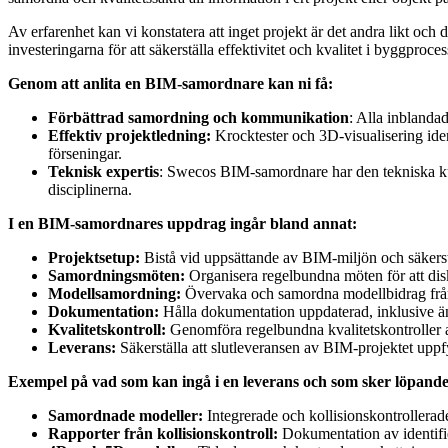
Av erfarenhet kan vi konstatera att inget projekt är det andra likt och
investeringarna för att säkerställa effektivitet och kvalitet i byggproce
Genom att anlita en BIM-samordnare kan ni få:
Förbättrad samordning och kommunikation
: Alla inblandad
Effektiv projektledning:
Krocktester och 3D-visualisering ident
förseningar.
Teknisk expertis
: Swecos BIM-samordnare har den tekniska kuns
disciplinerna.
I en BIM-samordnares uppdrag ingår bland annat:
Projektsetup:
Bistå vid uppsättande av BIM-miljön och säkerstäl
Samordningsmöten:
Organisera regelbundna möten för att disk
Modellsamordning:
Övervaka och samordna modellbidrag från ol
Dokumentation:
Hålla dokumentation uppdaterad, inklusive ä
Kvalitetskontroll:
Genomföra regelbundna kvalitetskontroller
Leverans:
Säkerställa att slutleveransen av BIM-projektet upp
Exempel på vad som kan ingå i en leverans och som sker löpande
Samordnade modeller:
Integrerade och kollisionskontrollerade
Rapporter från kollisionskontroll:
Dokumentation av identifie