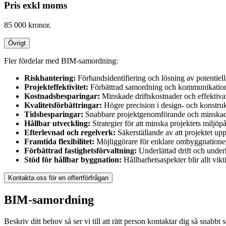
Pris exkl moms
85 000 kronor.
Övrigt
Fler fördelar med BIM-samordning:
Riskhantering:
Förhandsidentifiering och lösning av potentiel
Projekteffektivitet:
Förbättrad samordning och kommunikation 
Kostnadsbesparingar:
Minskade driftskostnader och effektiva
Kvalitetsförbättringar:
Högre precision i design- och konstruk
Tidsbesparingar:
Snabbare projektgenomförande och minskad 
Hållbar utveckling:
Strategier för att minska projektets miljö
Efterlevnad och regelverk:
Säkerställande av att projektet upp
Framtida flexibilitet:
Möjliggörare för enklare ombyggnationer
Förbättrad fastighetsförvaltning:
Underlättad drift och underh
Stöd för hållbar byggnation:
Hållbarhetsaspekter blir allt vi
Kontakta oss för en offertförfrågan
BIM-samordning
Beskriv ditt behov så ser vi till att rätt person kontaktar dig så sn