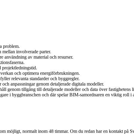
la problem.
mellan involverade parter.
re användning av material och resurser.
tionsfaserna.
projektledningstid.
påverkan och optimera energiförbrukningen.
fyller relevanta standarder och byggregler.
 och anpassningar genom detaljerade digitala modeller.
åll genom tillgång till detaljerade modeller och data över fastighetens l
ktigare i byggbranschen och där spelar BIM-samordnaren en viktig roll i 
abbt som möjligt, normalt inom 48 timmar. Om du redan har en kontakt på