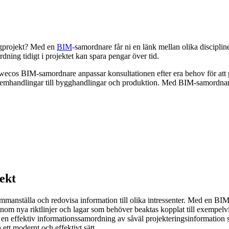
yggprojekt? Med en
BIM
-samordnare får ni en länk mellan olika discipliner 
ing tidigt i projektet kan spara pengar över tid.
e. Swecos BIM-samordnare anpassar konsultationen efter era behov för a
emhandlingar till bygghandlingar och produktion. Med BIM-samordnare f
ekt
mmanställa och redovisa information till olika intressenter. Med en BIM
enom nya riktlinjer och lagar som behöver beaktas kopplat till exempelvi
e en effektiv informationssamordning av såväl projekteringsinformation 
 ett modernt och effektivt sätt.