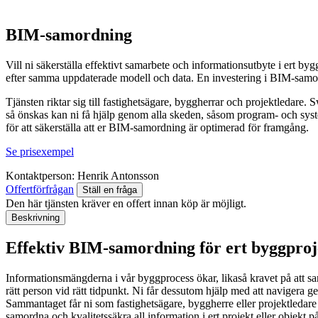
BIM-samordning
Vill ni säkerställa effektivt samarbete och informationsutbyte i ert b
efter samma uppdaterade modell och data. En investering i BIM-samordn
Tjänsten riktar sig till fastighetsägare, byggherrar och projektledar
så önskas kan ni få hjälp genom alla skeden, såsom program- och syst
för att säkerställa att er BIM-samordning är optimerad för framgång.
Se prisexempel
Kontaktperson:
Henrik Antonsson
Offertförfrågan
Ställ en fråga
Den här tjänsten kräver en offert innan köp är möjligt.
Beskrivning
Effektiv BIM-samordning för ert byggproj
Informationsmängderna i vår byggprocess ökar, likaså kravet på att sa
rätt person vid rätt tidpunkt. Ni får dessutom hjälp med att navigera g
Sammantaget får ni som fastighetsägare, byggherre eller projektledar
samordna och kvalitetssäkra all information i ert projekt eller objekt på