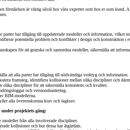
 den förståelsen är viktig såväl hos våra experter som hos er som kund. 
ssen.
e parter har tillgång till uppdaterade modeller och information, vilket 
ifierar potentiella problem och konflikter i design och konstruktion i ett
kapen för att granska och samordna modeller, säkerställa att informati
la att alla parter har tillgång till nödvändiga verktyg och information.
utera framsteg, identifiera kollisioner mellan olika discipliner och därm
ika discipliner för att säkerställa konsistens och kvalitet.
ndringsloggar och versionshantering.
 av BIM-modellerna.
fyller alla överenskomna krav och lagkrav.
 under projektets gång:
 modeller från alla involverade discipliner.
rade kollisioner och hur dessa har åtgärdats.