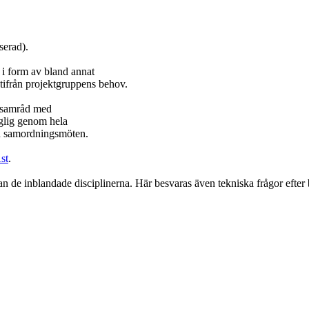
serad).
 i form av bland annat
 utifrån projektgruppens behov.
i samråd med
nglig genom hela
ch samordningsmöten.
st
.
 de inblandade disciplinerna. Här besvaras även tekniska frågor efter