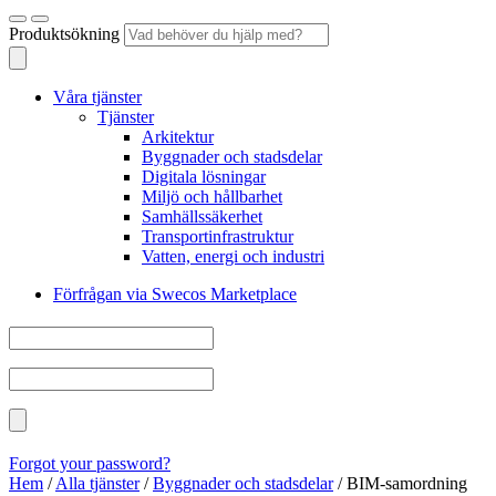
Produktsökning
Våra tjänster
Tjänster
Arkitektur
Byggnader och stadsdelar
Digitala lösningar
Miljö och hållbarhet
Samhällssäkerhet
Transportinfrastruktur
Vatten, energi och industri
Förfrågan via Swecos Marketplace
Forgot your password?
Hem
/
Alla tjänster
/
Byggnader och stadsdelar
/
BIM-samordning