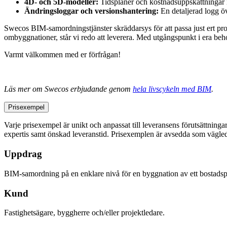
4D- och 5D-modeller:
Tidsplaner och kostnadsuppskattningar 
Ändringsloggar och versionshantering:
En detaljerad logg öv
Swecos BIM-samordningstjänster skräddarsys för att passa just ert pro
ombyggnationer, står vi redo att leverera. Med utgångspunkt i era behov
Varmt välkommen med er förfrågan!
Läs mer om Swecos erbjudande genom
hela livscykeln med BIM
.
Prisexempel
Varje prisexempel är unikt och anpassat till leveransens förutsättninga
expertis samt önskad leveranstid. Prisexemplen är avsedda som vägledn
Uppdrag
BIM-samordning på en enklare nivå för en byggnation av ett bostadspr
Kund
Fastighetsägare, byggherre och/eller projektledare.