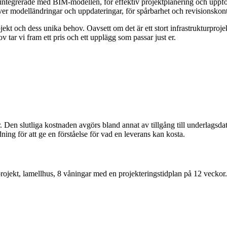
integrerade med BIM-modellen, för effektiv projektplanering och uppfö
er modelländringar och uppdateringar, för spårbarhet och revisionskont
jekt och dess unika behov. Oavsett om det är ett stort infrastrukturpro
 tar vi fram ett pris och ett upplägg som passar just er.
r. Den slutliga kostnaden avgörs bland annat av tillgång till underlagsd
ing för att ge en förståelse för vad en leverans kan kosta.
ojekt, lamellhus, 8 våningar med en projekteringstidplan på 12 veckor.