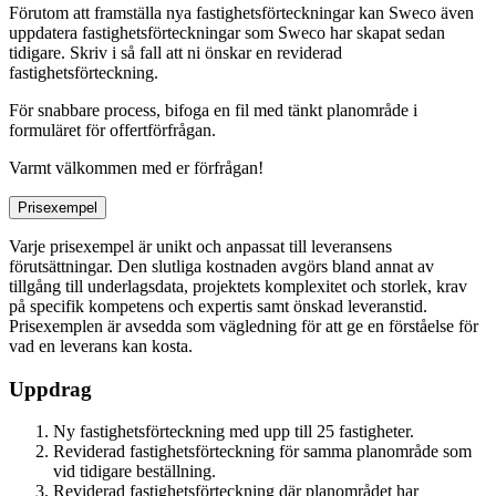
Förutom att framställa nya fastighetsförteckningar kan Sweco även
uppdatera fastighetsförteckningar som Sweco har skapat sedan
tidigare. Skriv i så fall att ni önskar en reviderad
fastighetsförteckning.
För snabbare process, bifoga en fil med tänkt planområde i
formuläret för offertförfrågan.
Varmt välkommen med er förfrågan!
Prisexempel
Varje prisexempel är unikt och anpassat till leveransens
förutsättningar. Den slutliga kostnaden avgörs bland annat av
tillgång till underlagsdata, projektets komplexitet och storlek, krav
på specifik kompetens och expertis samt önskad leveranstid.
Prisexemplen är avsedda som vägledning för att ge en förståelse för
vad en leverans kan kosta.
Uppdrag
Ny fastighetsförteckning med upp till 25 fastigheter.
Reviderad fastighetsförteckning för samma planområde som
vid tidigare beställning.
Reviderad fastighetsförteckning där planområdet har