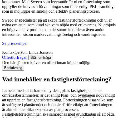
kommuner. Med Sweco som leverantör får ni en förteckning som
uppfyller de krav och förväntningar som finns enligt PBL, samtidigt
som ni möjliggör en smidig och effektiv planeringsprocess.
Sweco är specialister på att skapa fastighetsförteckningar och vi är
måna om att ni som kund ska vara nöjda med er leverans. Ni erbjuds
en högkvalitativ produkt som dessutom inkluderar även andra
intressenter, såsom markavvattningsföretag och vandringsleder.
Se prisexempel
Kontaktperson:
Linda Jonsson
Offertförfrågan
Ställ en fråga
Den här tjänsten kräver en offert innan köp är möjligt.
Beskrivning
Vad innehåller en fastighetsförteckning?
I arbetet med att ta fram en ny detaljplan, fastighetsplan eller
områdesbestämmelser, är det enligt Plan- och bygglagen nödvändigt
att upprätta en fastighetsförteckning. Förteckningen visar vilka som
är sakägare i planärendet och det är därför viktigt att förteckningen
är aktuell i de olika skedena av planprocessen.
Fastighetsförteckningen ska samordnas med grundkartan så att båda