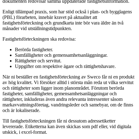
dokumenten redovisar samma uppdaterade fastighetsinformation.
Enligt tillämpad praxis, som har stöd också i plan- och bygglagens
(PBL) förarbeten, innebär kravet på aktualitet att
fastighetsförteckning och grundkarta inte bör vara äldre än två
månader vid utställningstidpunkten.
Fastighetsförteckningen ska redovisa:
Berörda fastigheter.
Samfälligheter och gemensamhetsanläggningar.
Rättigheter och servitut.
Uppgifter om respektive ägare och rättighetshavare.
När ni beställer en fastighetsförteckning av Sweco får ni en produkt
av hög kvalitet. Vi försöker alltid i största mån reda ut vilka servitut
och rättigheter som ligger inom planområdet. Förutom berörda
fastigheter, samfälligheter, gemensamhetsanläggningar och
rättigheter, inkluderas även andra relevanta intressenter såsom
markavvattningsföretag, vandringsleder och samebyar, om de finns
och är lokaliserade.
Till fastighetsförteckningen får ni dessutom adressetiketter
levererade. Etiketterna kan även skickas som pdf eller, vid digitala
utskick, i excel-format.