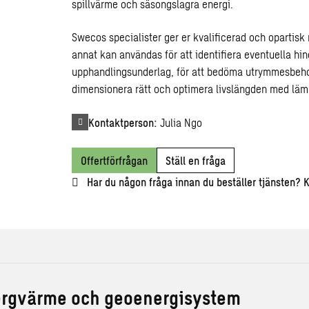
spillvärme och säsongslagra energi.
Swecos specialister ger er kvalificerad och opartisk
annat kan användas för att identifiera eventuella hin
upphandlingsunderlag, för att bedöma utrymmesbehov,
dimensionera rätt och optimera livslängden med lämp
Kontaktperson:
Julia Ngo
Offertförfrågan
Ställ en fråga
Har du någon fråga innan du beställer tjänsten? 
bergvärme och geoenergisystem