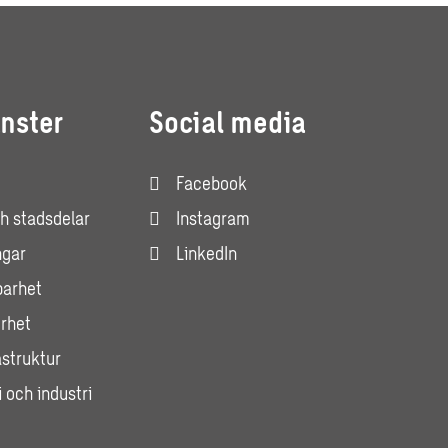
änster
Social media
Facebook
h stadsdelar
Instagram
ngar
LinkedIn
barhet
rhet
astruktur
 och industri