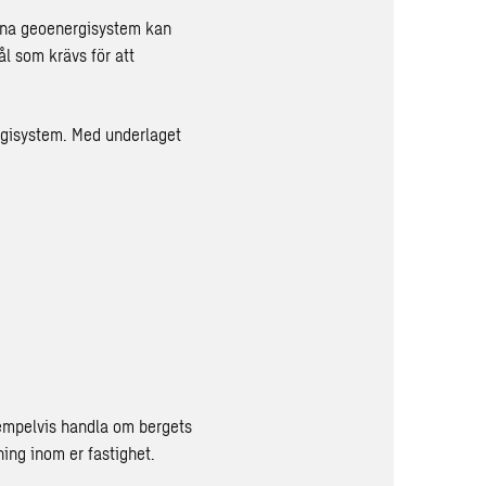
utna geoenergisystem kan
l som krävs för att
nergisystem. Med underlaget
xempelvis handla om bergets
ning inom er fastighet.