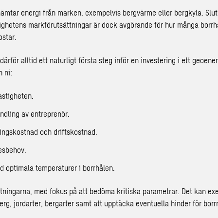
ämtar energi från marken, exempelvis bergvärme eller bergkyla. Sl
tighetens markförutsättningar är dock avgörande för hur många borrhå
ostar.
ärför alltid ett naturligt första steg inför en investering i ett geoe
 ni:
fastigheten.
ndling av entreprenör.
ingskostnad och driftskostnad.
esbehov.
d optimala temperaturer i borrhålen.
sättningarna, med fokus på att bedöma kritiska parametrar. Det kan e
erg, jordarter, bergarter samt att upptäcka eventuella hinder för borr