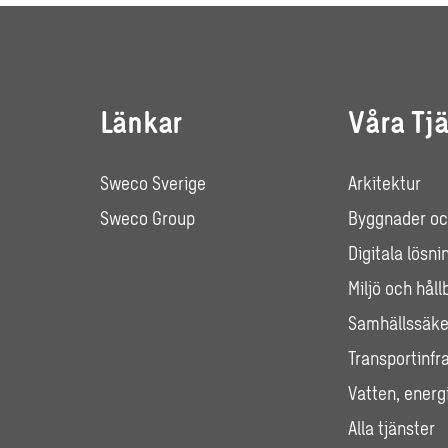
Länkar
Våra Tj
Sweco Sverige
Arkitektur
Sweco Group
Byggnader oc
Digitala lösni
Miljö och håll
Samhällssäke
Transportinfr
Vatten, energi
Alla tjänster