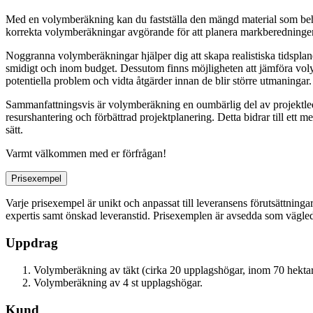
Med en volymberäkning kan du fastställa den mängd material som behövs
korrekta volymberäkningar avgörande för att planera markberedningen
Noggranna volymberäkningar hjälper dig att skapa realistiska tidsplaner o
smidigt och inom budget. Dessutom finns möjligheten att jämföra volymb
potentiella problem och vidta åtgärder innan de blir större utmaningar.
Sammanfattningsvis är volymberäkning en oumbärlig del av projektled
resurshantering och förbättrad projektplanering. Detta bidrar till ett
sätt.
Varmt välkommen med er förfrågan!
Prisexempel
Varje prisexempel är unikt och anpassat till leveransens förutsättninga
expertis samt önskad leveranstid. Prisexemplen är avsedda som vägledn
Uppdrag
Volymberäkning av täkt (cirka 20 upplagshögar, inom 70 hektar
Volymberäkning av 4 st upplagshögar.
Kund