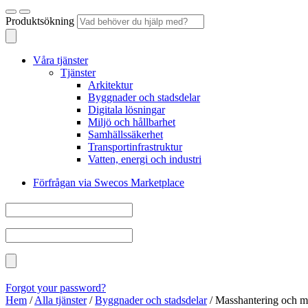
Produktsökning
Våra tjänster
Tjänster
Arkitektur
Byggnader och stadsdelar
Digitala lösningar
Miljö och hållbarhet
Samhällssäkerhet
Transportinfrastruktur
Vatten, energi och industri
Förfrågan via Swecos Marketplace
Forgot your password?
Hem
/
Alla tjänster
/
Byggnader och stadsdelar
/
Masshantering och 