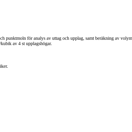
och punktmoln för analys av uttag och upplag, samt beräkning av voly
kubik av 4 st upplagshögar.
iker.