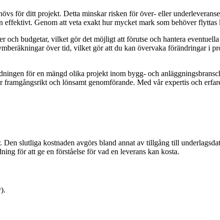
 för ditt projekt. Detta minskar risken för över- eller underleveranse
 effektivt. Genom att veta exakt hur mycket mark som behöver flyttas 
ch budgetar, vilket gör det möjligt att förutse och hantera eventuella hind
eräkningar över tid, vilket gör att du kan övervaka förändringar i proje
ningen för en mängd olika projekt inom bygg- och anläggningsbransche
 mer framgångsrikt och lönsamt genomförande. Med vår expertis och erfaren
r. Den slutliga kostnaden avgörs bland annat av tillgång till underlagsd
ing för att ge en förståelse för vad en leverans kan kosta.
).