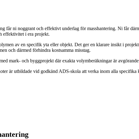
får ni noggrant och effektivt underlag för masshantering. Ni får därm
effektivitet i era projekt.
en av en specifik yta eller objekt. Det ger en klarare insikt i projekte
volymen och därmed förhindra kostsamma misstag.
etar med mark- och byggprojekt där exakta volymberäkningar är avgörand
loter är utbildade vid godkänd ADS-skola att verka inom alla specifika 
hantering