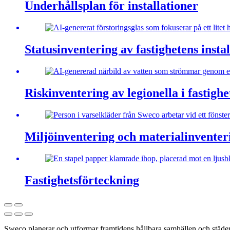
Underhållsplan för installationer
Statusinventering av fastighetens insta
Riskinventering av legionella i fastighe
Miljöinventering och materialinventer
Fastighetsförteckning
Sweco planerar och utformar framtidens hållbara samhällen och städer. 