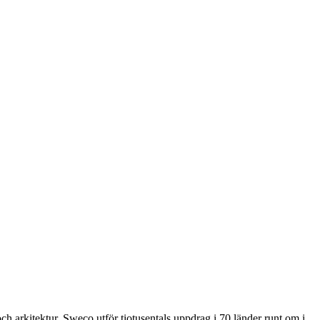
ch arkitektur. Sweco utför tiotusentals uppdrag i 70 länder runt om i