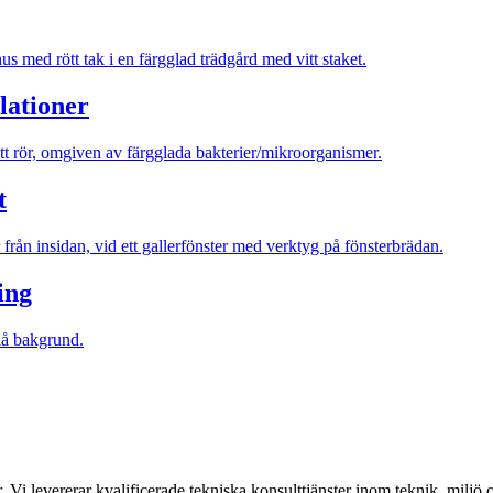
llationer
t
ing
Vi levererar kvalificerade tekniska konsulttjänster inom teknik, miljö o