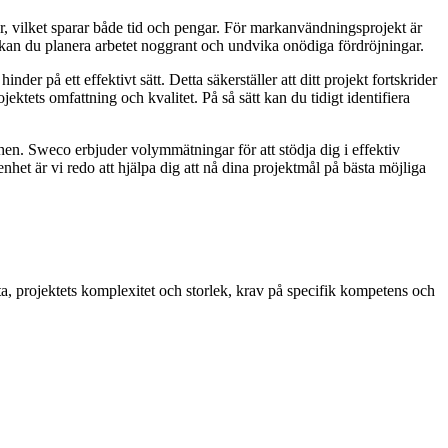
r, vilket sparar både tid och pengar. För markanvändningsprojekt är
kan du planera arbetet noggrant och undvika onödiga fördröjningar.
er på ett effektivt sätt. Detta säkerställer att ditt projekt fortskrider
ktets omfattning och kvalitet. På så sätt kan du tidigt identifiera
n. Sweco erbjuder volymmätningar för att stödja dig i effektiv
het är vi redo att hjälpa dig att nå dina projektmål på bästa möjliga
ata, projektets komplexitet och storlek, krav på specifik kompetens och