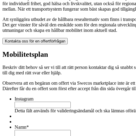
för individuell frihet, god hälsa och livskvalitet, utan också för region
mellan. När ett transportsystem fungerar som bäst skapas god tillgängligh
Att synliggöra utbudet av de hållbara resealternativ som finns i transp
Det ger vinster för såväl den enskilde som för den regionala utvecklinge
utmaningar och skapa en hållbar mobilitet inom aktuell stad.
Kontakta oss för en offertförfrågan
Mobilitetsplan
Beskriv ditt behov så ser vi till att rätt person kontaktar dig så sn
till dig med rätt svar eller hjälp.
Observera att en begäran om offert via Swecos marketplace inte är ett
Därefter får du en offert som först efter accept från din sida övergår till
Instagram
Detta fält används för valideringsändamål och ska lämnas oförä
Namn
*