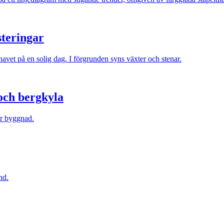
steringar
och bergkyla