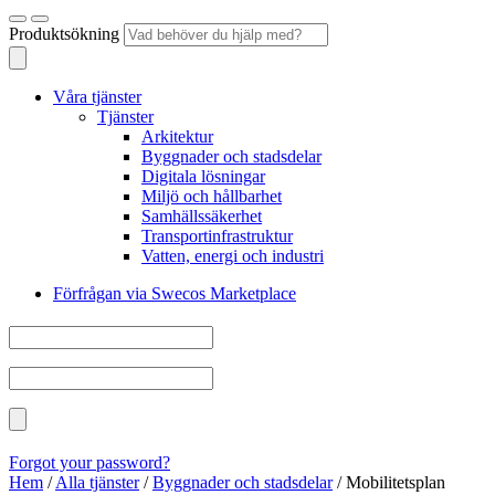
Produktsökning
Våra tjänster
Tjänster
Arkitektur
Byggnader och stadsdelar
Digitala lösningar
Miljö och hållbarhet
Samhällssäkerhet
Transportinfrastruktur
Vatten, energi och industri
Förfrågan via Swecos Marketplace
Forgot your password?
Hem
/
Alla tjänster
/
Byggnader och stadsdelar
/
Mobilitetsplan