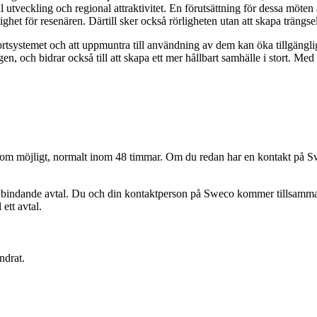
al utveckling och regional attraktivitet. En förutsättning för dessa möten
et för resenären. Därtill sker också rörligheten utan att skapa trängsel, u
ortsystemet och att uppmuntra till användning av dem kan öka tillgänglig
n, och bidrar också till att skapa ett mer hållbart samhälle i stort. Med 
abbt som möjligt, normalt inom 48 timmar. Om du redan har en kontakt på
 bindande avtal. Du och din kontaktperson på Sweco kommer tillsammans a
 ett avtal.
ndrat.