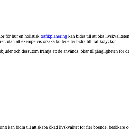
gör för hur en holistisk
trafikplanering
kan bidra till att öka livskvalite
er, utan att exempelvis orsaka buller eller bidra till trafikolyckor.
 erbjuder och dessutom främja att de används, ökar tillgängligheten för 
nering kan bidra till att skapa ökad livskvalitet för fler boende, besök