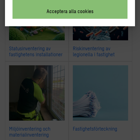
Acceptera alla cookies
Statusinventering av
Riskinventering av
fastighetens installationer
legionella i fastighet
Miljöinventering och
Fastighetsförteckning
materialinventering