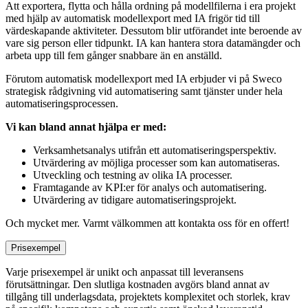
Att exportera, flytta och hålla ordning på modellfilerna i era projekt
med hjälp av automatisk modellexport med IA frigör tid till
värdeskapande aktiviteter. Dessutom blir utförandet inte beroende av
vare sig person eller tidpunkt. IA kan hantera stora datamängder och
arbeta upp till fem gånger snabbare än en anställd.
Förutom automatisk modellexport med IA erbjuder vi på Sweco
strategisk rådgivning vid automatisering samt tjänster under hela
automatiseringsprocessen.
Vi kan bland annat hjälpa er med:
Verksamhetsanalys utifrån ett automatiseringsperspektiv.
Utvärdering av möjliga processer som kan automatiseras.
Utveckling och testning av olika IA processer.
Framtagande av KPI:er för analys och automatisering.
Utvärdering av tidigare automatiseringsprojekt.
Och mycket mer. Varmt välkommen att kontakta oss för en offert!
Prisexempel
Varje prisexempel är unikt och anpassat till leveransens
förutsättningar. Den slutliga kostnaden avgörs bland annat av
tillgång till underlagsdata, projektets komplexitet och storlek, krav