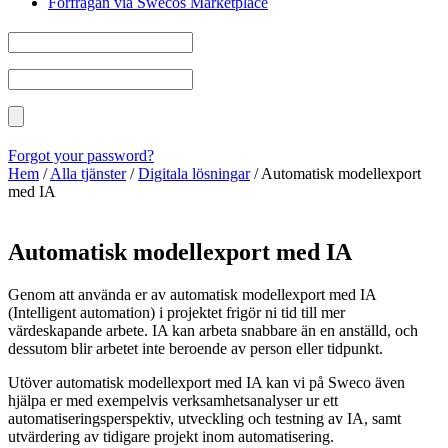
Förfrågan via Swecos Marketplace
Forgot your password?
Hem
/
Alla tjänster
/
Digitala lösningar
/
Automatisk modellexport
med IA
Automatisk modellexport med IA
Genom att använda er av automatisk modellexport med IA
(Intelligent automation) i projektet frigör ni tid till mer
värdeskapande arbete. IA kan arbeta snabbare än en anställd, och
dessutom blir arbetet inte beroende av person eller tidpunkt.
Utöver automatisk modellexport med IA kan vi på Sweco även
hjälpa er med exempelvis verksamhetsanalyser ur ett
automatiseringsperspektiv, utveckling och testning av IA, samt
utvärdering av tidigare projekt inom automatisering.