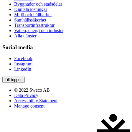
Byggnader och stadsdelar
Digitala lösningar
Miljö och hållbarhet
Samhällssäkerhet
Transportinfrastruktur
Vatten, energi och industri
Alla tjänster
Social media
Facebook
Instagram
LinkedIn
Till toppen
© 2022 Sweco AB
Data Privacy
Accessibility Statement
Manage consent