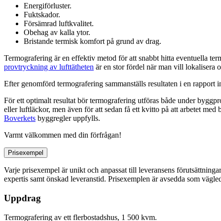
Energiförluster.
Fuktskador.
Försämrad luftkvalitet.
Obehag av kalla ytor.
Bristande termisk komfort på grund av drag.
Termografering är en effektiv metod för att snabbt hitta eventuella te
provtryckning av lufttätheten
är en stor fördel när man vill lokalisera
Efter genomförd termografering sammanställs resultaten i en rapport 
För ett optimalt resultat bör termografering utföras både under byggproc
eller luftläckor, men även för att sedan få ett kvitto på att arbetet m
Boverkets
byggregler uppfylls.
Varmt välkommen med din förfrågan!
Prisexempel
Varje prisexempel är unikt och anpassat till leveransens förutsättninga
expertis samt önskad leveranstid. Prisexemplen är avsedda som vägledn
Uppdrag
Termografering av ett flerbostadshus, 1 500 kvm.