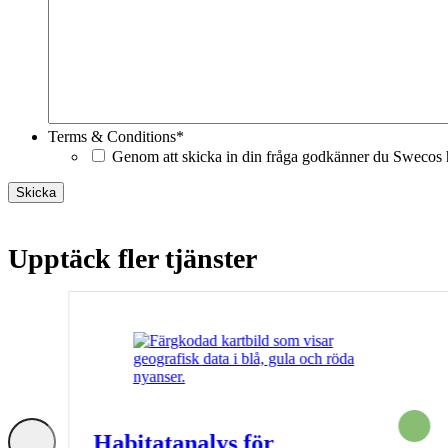
Terms & Conditions
*
Genom att skicka in din fråga godkänner du Swecos h
Skicka
Upptäck fler tjänster
lning
Habitatanalys för