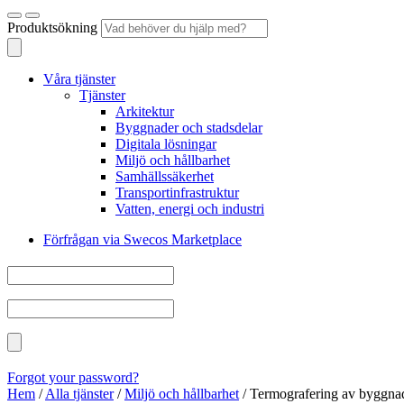
Produktsökning
Våra tjänster
Tjänster
Arkitektur
Byggnader och stadsdelar
Digitala lösningar
Miljö och hållbarhet
Samhällssäkerhet
Transportinfrastruktur
Vatten, energi och industri
Förfrågan via Swecos Marketplace
Forgot your password?
Hem
/
Alla tjänster
/
Miljö och hållbarhet
/
Termografering av byggna