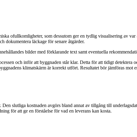
rmiska ofullkomligheter, som dessutom ger en tydlig visualisering av va
 och dokumentera läckage för senare åtgärder.
innehållandes bilder med förklarande text samt eventuella rekommendatio
essen och inför att byggnaden står klar. Detta för att tidigt detektera o
ed byggnadens klimatskärm är korrekt utfört. Resultatet bör jämföras mot 
r. Den slutliga kostnaden avgörs bland annat av tillgång till underlagsd
ing för att ge en förståelse för vad en leverans kan kosta.