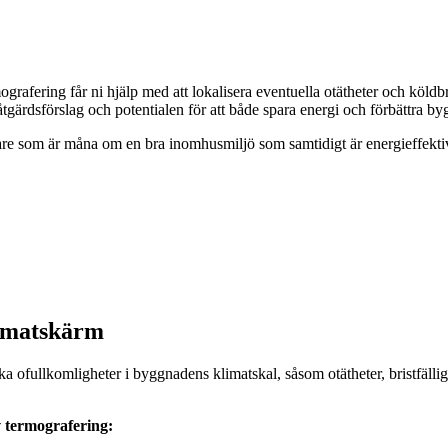
ografering får ni hjälp med att lokalisera eventuella otätheter och köldb
åtgärdsförslag och potentialen för att både spara energi och förbättra 
gare som är måna om en bra inomhusmiljö som samtidigt är energieffektiv
limatskärm
ska ofullkomligheter i byggnadens klimatskal, såsom otätheter, bristfällig
 termografering: