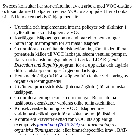
Swecos konsulter har stor erfarenhet av att arbeta med VOC-utsläpp
och kan därmed hjälpa er med era VOC-utsläpp på ett flertal olika
sätt. Ni kan exempelvis få hjälp med att:
Utveckla och implementera interna policyer och riktlinjer, i
syfte att minska utsläppen av VOC
Kartlägga utsläppen genom mätningar eller beräkningar
Sätta ihop mätprogram för att mäta utsläppen
Genomföra en omfattande riskbedömning för att identifiera
potentiella källor till VOC-läckage, såsom ventiler, pumpar,
flänsar och anslutningspunkter. Utveckla LDAR (
Leak
Detection and Repair
)-program för att upptäcka och åtgärda
diffusa utsläpp som uppstår genom läckage.
Beräkna de årliga VOC-utsläppen från tankar vid lagring av
organiska lösningsmedel
Utvärdera processtekniska (interna åtgärder) för att minska
utsläppen.
Genomföra reningstekniska utredningar. Beroende på
utsläppets egenskaper värderas olika reningstekniker.
Konsekvensbedömning av VOC-utsläppen med
spridningsberäkningar inför ansökan av miljötillstånd.
Kontrollera kravefterlevnad för VOC-utsläpp enligt
exempelvis
förordning (2013:254)
om användning av
organiska lösningsmedel
eller branschspecifika krav i BAT-