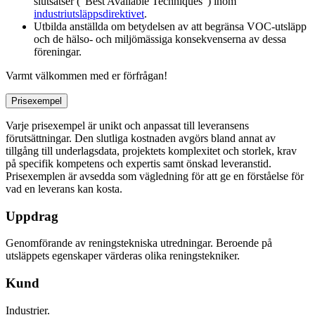
slutsatser (”Best Available Techniques”) inom
industriutsläppsdirektivet
.
Utbilda anställda om betydelsen av att begränsa VOC-utsläpp
och de hälso- och miljömässiga konsekvenserna av dessa
föreningar.
Varmt välkommen med er förfrågan!
Prisexempel
Varje prisexempel är unikt och anpassat till leveransens
förutsättningar. Den slutliga kostnaden avgörs bland annat av
tillgång till underlagsdata, projektets komplexitet och storlek, krav
på specifik kompetens och expertis samt önskad leveranstid.
Prisexemplen är avsedda som vägledning för att ge en förståelse för
vad en leverans kan kosta.
Uppdrag
Genomförande av reningstekniska utredningar. Beroende på
utsläppets egenskaper värderas olika reningstekniker.
Kund
Industrier.