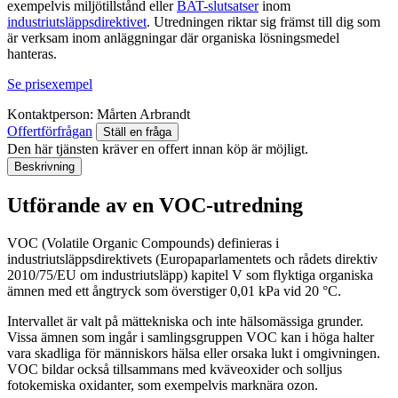
exempelvis miljötillstånd eller
BAT-slutsatser
inom
industriutsläppsdirektivet
. Utredningen riktar sig främst till dig som
är verksam inom anläggningar där organiska lösningsmedel
hanteras.
Se prisexempel
Kontaktperson:
Mårten Arbrandt
Offertförfrågan
Ställ en fråga
Den här tjänsten kräver en offert innan köp är möjligt.
Beskrivning
Utförande av en VOC-utredning
VOC (Volatile Organic Compounds) definieras i
industriutsläppsdirektivets (Europaparlamentets och rådets direktiv
2010/75/EU om industriutsläpp) kapitel V som flyktiga organiska
ämnen med ett ångtryck som överstiger 0,01 kPa vid 20 °C.
Intervallet är valt på mättekniska och inte hälsomässiga grunder.
Vissa ämnen som ingår i samlingsgruppen VOC kan i höga halter
vara skadliga för människors hälsa eller orsaka lukt i omgivningen.
VOC bildar också tillsammans med kväveoxider och solljus
fotokemiska oxidanter, som exempelvis marknära ozon.