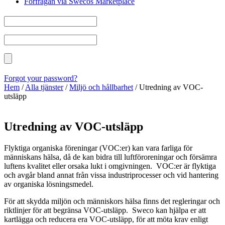
Förfrågan via Swecos Marketplace
Forgot your password?
Hem
/
Alla tjänster
/
Miljö och hållbarhet
/
Utredning av VOC-
utsläpp
Utredning av VOC-utsläpp
Flyktiga organiska föreningar (VOC:er) kan vara farliga för
människans hälsa, då de kan bidra till luftföroreningar och försämra
luftens kvalitet eller orsaka lukt i omgivningen. VOC:er är flyktiga
och avgår bland annat från vissa industriprocesser och vid hantering
av organiska lösningsmedel.
För att skydda miljön och människors hälsa finns det regleringar och
riktlinjer för att begränsa VOC-utsläpp. Sweco kan hjälpa er att
kartlägga och reducera era VOC-utsläpp, för att möta krav enligt