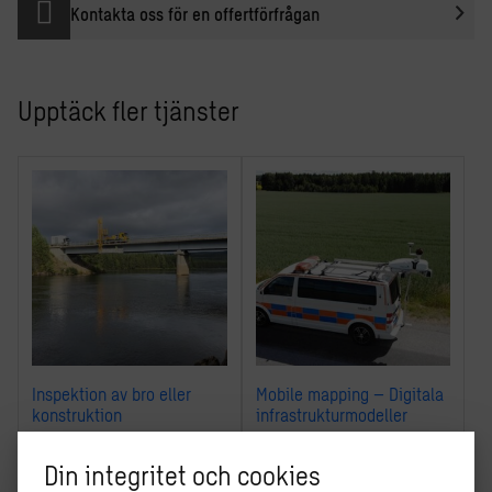
Kontakta oss för en offertförfrågan
Upptäck fler tjänster
Inspektion av bro eller
Mobile mapping – Digitala
konstruktion
infrastrukturmodeller
Din integritet och cookies