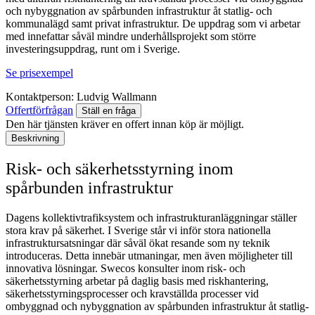
och nybyggnation av spårbunden infrastruktur åt statlig- och
kommunalägd samt privat infrastruktur.
De uppdrag som vi arbetar
med innefattar
såväl mindre underhållsprojekt som större
investeringsuppdrag, runt om i Sverige.
Se prisexempel
Kontaktperson:
Ludvig Wallmann
Offertförfrågan
Ställ en fråga
Den här tjänsten kräver en offert innan köp är möjligt.
Beskrivning
Risk- och säkerhetsstyrning inom
spårbunden infrastruktur
Dagens kollektivtrafiksystem och infrastrukturanläggningar ställer
stora krav på säkerhet. I Sverige står vi inför stora nationella
infrastruktursatsningar där såväl ökat resande som ny teknik
introduceras. Detta innebär utmaningar, men även möjligheter till
innovativa lösningar. Swecos konsulter inom risk- och
säkerhetsstyrning arbetar på daglig basis med riskhantering,
säkerhetsstyrningsprocesser och kravställda processer vid
ombyggnad och nybyggnation av spårbunden infrastruktur åt statlig-