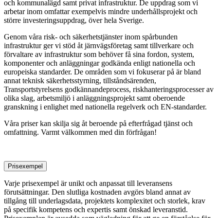
och kommunalägd samt privat infrastruktur. De uppdrag som vi
arbetar inom omfattar exempelvis mindre underhållsprojekt och
större investeringsuppdrag, över hela Sverige.
Genom våra risk- och säkerhetstjänster inom spårbunden
infrastruktur ger vi stöd åt järnvägsföretag samt tillverkare och
förvaltare av infrastruktur som behöver få sina fordon, system,
komponenter och anläggningar godkända enligt nationella och
europeiska standarder. De områden som vi fokuserar på är bland
annat teknisk säkerhetsstyrning, tillståndsärenden,
Transportstyrelsens godkännandeprocess, riskhanteringsprocesser av
olika slag, arbetsmiljö i anläggningsprojekt samt oberoende
granskning i enlighet med nationella regelverk och EN-standarder.
Våra priser kan skilja sig åt beroende på efterfrågad tjänst och
omfattning. Varmt välkommen med din förfrågan!
Prisexempel
Varje prisexempel är unikt och anpassat till leveransens
förutsättningar. Den slutliga kostnaden avgörs bland annat av
tillgång till underlagsdata, projektets komplexitet och storlek, krav
på specifik kompetens och expertis samt önskad leveranstid.