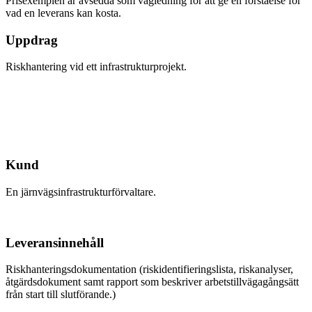
Prisexemplen är avsedda som vägledning för att ge en förståelse för
vad en leverans kan kosta.
Uppdrag
Riskhantering vid ett infrastrukturprojekt.
Kund
En järnvägsinfrastrukturförvaltare.
Leveransinnehåll
Riskhanteringsdokumentation (riskidentifieringslista, riskanalyser,
åtgärdsdokument samt rapport som beskriver arbetstillvägagångsätt
från start till slutförande.)