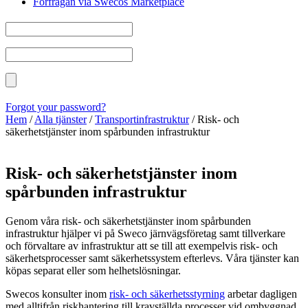
Förfrågan via Swecos Marketplace
Forgot your password?
Hem
/
Alla tjänster
/
Transportinfrastruktur
/
Risk- och
säkerhetstjänster inom spårbunden infrastruktur
Risk- och säkerhetstjänster inom
spårbunden infrastruktur
Genom våra risk- och säkerhetstjänster inom spårbunden
infrastruktur hjälper vi på Sweco järnvägsföretag samt tillverkare
och förvaltare av infrastruktur att se till att exempelvis risk- och
säkerhetsprocesser samt säkerhetssystem efterlevs. Våra tjänster kan
köpas separat eller som helhetslösningar.
Swecos konsulter inom
risk- och säkerhetsstyrning
arbetar dagligen
med alltifrån riskhantering till kravställda processer vid ombyggnad