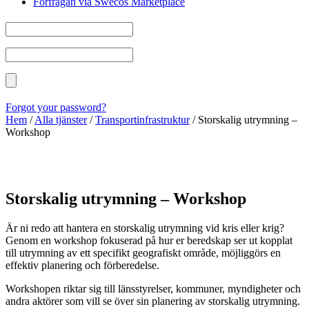
Förfrågan via Swecos Marketplace
Forgot your password?
Hem
/
Alla tjänster
/
Transportinfrastruktur
/
Storskalig utrymning –
Workshop
Storskalig utrymning – Workshop
Är ni redo att hantera en storskalig utrymning vid kris eller krig?
Genom en workshop fokuserad på hur er beredskap ser ut kopplat
till utrymning av ett specifikt geografiskt område, möjliggörs en
effektiv planering och förberedelse.
Workshopen riktar sig till länsstyrelser, kommuner, myndigheter och
andra aktörer som vill se över sin planering av storskalig utrymning.