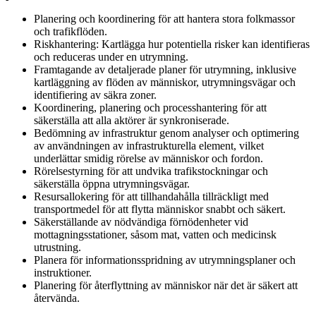
Planering och koordinering för att hantera stora folkmassor
och trafikflöden.
Riskhantering: Kartlägga hur potentiella risker kan identifieras
och reduceras under en utrymning.
Framtagande av detaljerade planer för utrymning, inklusive
kartläggning av flöden av människor, utrymningsvägar och
identifiering av säkra zoner.
Koordinering, planering och processhantering för att
säkerställa att alla aktörer är synkroniserade.
Bedömning av infrastruktur genom analyser och optimering
av användningen av infrastrukturella element, vilket
underlättar smidig rörelse av människor och fordon.
Rörelsestyrning för att undvika trafikstockningar och
säkerställa öppna utrymningsvägar.
Resursallokering för att tillhandahålla tillräckligt med
transportmedel för att flytta människor snabbt och säkert.
Säkerställande av nödvändiga förnödenheter vid
mottagningsstationer, såsom mat, vatten och medicinsk
utrustning.
Planera för informationsspridning av utrymningsplaner och
instruktioner.
Planering för återflyttning av människor när det är säkert att
återvända.