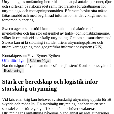
Utrymningens omfattning beror bland annat på antalet personer, djur
och storleken på riskområdet samt geografiska förutsättningar för
utrymnings- och mottagningsområden. Eftersom beslut ofta måste
fattas snabbt och med begränsad information är det viktigt med en
förberedd planering.
Sweco agerar som stöd i kommunikation med aktörer och
myndigheter och har stor erfarenhet av trafik- och logistikplanering,
vilket är centralt vid storskalig utrymning. Genom ett samarbete med
Sweco kan ni få stöttning i att identifiera utrymningsplatser och
utföra kartläggning med geografiska informationssystem (GIS).
Kontaktperson:
Ylva Rymer-Rythén
Offertförfrågan
Ställ en fråga
Har du någon fråga innan du beställer tjänsten? Kontakta oss gärna!
Beskrivning
Stärk er beredskap och logistik inför
storskalig utrymning
Vid kris eller krig kan behovet av storskalig utrymning uppstå för att
skydda och rädda liv. En storskalig utrymning innebär att en stad,
stadsdel eller större geografiskt område behöver evakueras.
Utrymningens omfattning påverkas bland annat av antalet personer,