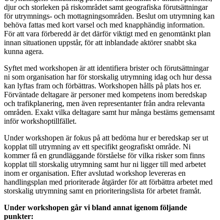
djur och storleken på riskområdet samt geografiska förutsättningar
för utrymnings- och mottagningsområden. Beslut om utrymning kan
behöva fattas med kort varsel och med knapphändig information.
För att vara förberedd är det därför viktigt med en genomtänkt plan
innan situationen uppstår, för att inblandade aktörer snabbt ska
kunna agera.
Syftet med workshopen är att identifiera brister och förutsättningar
ni som organisation har för storskalig utrymning idag och hur dessa
kan lyftas fram och förbättras. Workshopen hålls på plats hos er.
Förväntade deltagare är personer med kompetens inom beredskap
och trafikplanering, men även representanter från andra relevanta
områden. Exakt vilka deltagare samt hur många bestäms gemensamt
inför workshoptillfället.
Under workshopen är fokus på att bedöma hur er beredskap ser ut
kopplat till utrymning av ett specifikt geografiskt område. Ni
kommer få en grundläggande förståelse för vilka risker som finns
kopplat till storskalig utrymning samt hur ni ligger till med arbetet
inom er organisation. Efter avslutad workshop levereras en
handlingsplan med prioriterade åtgärder för att förbättra arbetet med
storskalig utrymning samt en prioriteringslista för arbetet framåt.
Under workshopen går vi bland annat igenom följande
punkter: