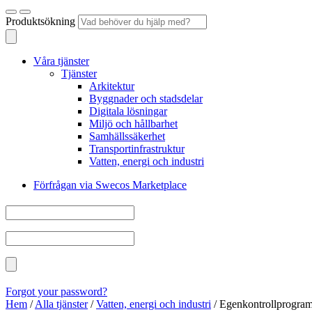
Produktsökning
Våra tjänster
Tjänster
Arkitektur
Byggnader och stadsdelar
Digitala lösningar
Miljö och hållbarhet
Samhällssäkerhet
Transportinfrastruktur
Vatten, energi och industri
Förfrågan via Swecos Marketplace
Forgot your password?
Hem
/
Alla tjänster
/
Vatten, energi och industri
/
Egenkontrollprogram