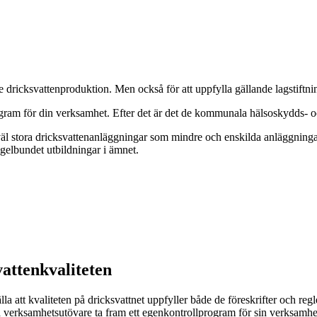
nde dricksvattenproduktion. Men också för att uppfylla gällande lagstift
ram för din verksamhet. Efter det är det de kommunala hälsoskydds- och 
äl stora dricksvattenanläggningar som mindre och enskilda anläggningar.
egelbundet utbildningar i ämnet.
vattenkvaliteten
älla att kvaliteten på dricksvattnet uppfyller både de föreskrifter och r
a verksamhetsutövare ta fram ett egenkontrollprogram för sin verksam