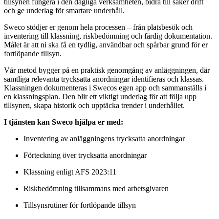
tillsynen fungera i den dagliga verksamheten, bidra till säker drift
och ge underlag för smartare underhåll.
Sweco stödjer er genom hela processen – från platsbesök och
inventering till klassning, riskbedömning och färdig dokumentation.
Målet är att ni ska få en tydlig, användbar och spårbar grund för er
fortlöpande tillsyn.
Vår metod bygger på en praktisk genomgång av anläggningen, där
samtliga relevanta trycksatta anordningar identifieras och klassas.
Klassningen dokumenteras i Swecos egen app och sammanställs i
en klassningsplan. Den blir ett viktigt underlag för att följa upp
tillsynen, skapa historik och upptäcka trender i underhållet.
I tjänsten kan Sweco hjälpa er med:
Inventering av anläggningens trycksatta anordningar
Förteckning över trycksatta anordningar
Klassning enligt AFS 2023:11
Riskbedömning tillsammans med arbetsgivaren
Tillsynsrutiner för fortlöpande tillsyn