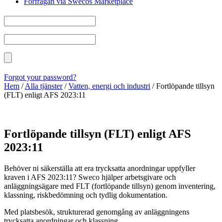
Förfrågan via Swecos Marketplace
Forgot your password?
Hem
/
Alla tjänster
/
Vatten, energi och industri
/
Fortlöpande tillsyn
(FLT) enligt AFS 2023:11
Fortlöpande tillsyn (FLT) enligt AFS
2023:11
Behöver ni säkerställa att era trycksatta anordningar uppfyller
kraven i AFS 2023:11? Sweco hjälper arbetsgivare och
anläggningsägare med FLT (fortlöpande tillsyn) genom inventering,
klassning, riskbedömning och tydlig dokumentation.
Med platsbesök, strukturerad genomgång av anläggningens
trycksatta anordningar och klassning