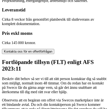
Projektledning, energiingenjör, arbetsmiljö och säkerhet.
Leveranstid
Cirka
8 veckor från genomfört platsbesök till slutleverans av
komplett dokumentation
.
Pris exkl moms
Cirka
145
000
kronor.
Kontakta oss för en offertförfrågan
Fortlöpande tillsyn (FLT) enligt AFS
2023:11
Beskriv ditt behov så ser vi till att rätt person kontaktar dig så snabbt
som möjligt, normalt inom 48 timmar. Om du redan har en kontakt
på Sweco får du gärna ange vem, så går det ännu snabbare att
återkomma till dig med rätt svar eller hjälp.
Observera att en begäran om offert via Swecos marketplace inte är
ett bindande avtal. Du och din kontaktperson på Sweco kommer
tillsammans att ta reda på förutsättningarna för det uppdrag du vill ha