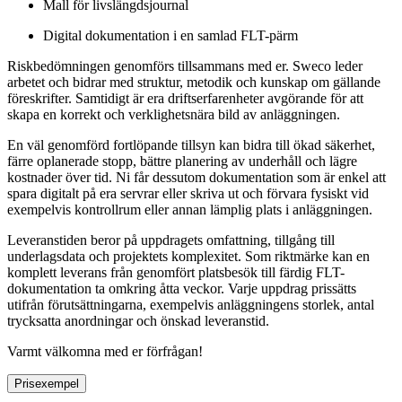
Mall för livslängdsjournal
Digital dokumentation i en samlad FLT-pärm
Riskbedömningen genomförs tillsammans med er. Sweco leder
arbetet och bidrar med struktur, metodik och kunskap om gällande
föreskrifter. Samtidigt är era driftserfarenheter avgörande för att
skapa en korrekt och verklighetsnära bild av anläggningen.
En väl genomförd fortlöpande tillsyn kan bidra till ökad säkerhet,
färre oplanerade stopp, bättre planering av underhåll och lägre
kostnader över tid. Ni får dessutom dokumentation som är enkel att
spara digitalt på era servrar eller skriva ut och förvara fysiskt vid
exempelvis kontrollrum eller annan lämplig plats i anläggningen.
Leveranstiden beror på uppdragets omfattning, tillgång till
underlagsdata och projektets komplexitet. Som riktmärke kan en
komplett leverans från genomfört platsbesök till färdig FLT-
dokumentation ta omkring åtta veckor. Varje uppdrag prissätts
utifrån förutsättningarna, exempelvis anläggningens storlek, antal
trycksatta anordningar och önskad leveranstid.
Varmt välkomna med er förfrågan!
Prisexempel