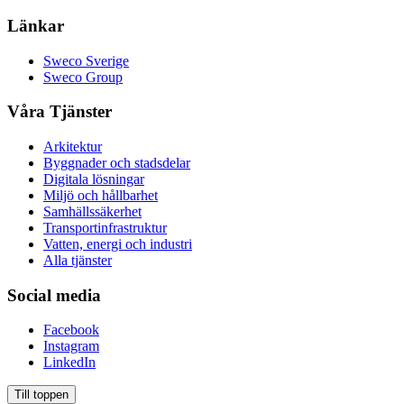
Länkar
Sweco Sverige
Sweco Group
Våra Tjänster
Arkitektur
Byggnader och stadsdelar
Digitala lösningar
Miljö och hållbarhet
Samhällssäkerhet
Transportinfrastruktur
Vatten, energi och industri
Alla tjänster
Social media
Facebook
Instagram
LinkedIn
Till toppen