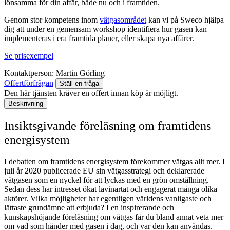
lönsamma för din affär, både nu och i framtiden.
Genom stor kompetens inom
vätgasområdet
kan vi på Sweco hjälpa
dig att under en gemensam workshop identifiera hur gasen kan
implementeras i era framtida planer, eller skapa nya affärer.
Se prisexempel
Kontaktperson:
Martin Görling
Offertförfrågan
Ställ en fråga
Den här tjänsten kräver en offert innan köp är möjligt.
Beskrivning
Insiktsgivande föreläsning om framtidens
energisystem
I debatten om framtidens energisystem förekommer vätgas allt mer. I
juli år 2020 publicerade EU sin vätgasstrategi och deklarerade
vätgasen som en nyckel för att lyckas med en grön omställning.
Sedan dess har intresset ökat lavinartat och engagerat många olika
aktörer.
Vilka möjligheter har egentligen världens vanligaste och
lättaste grundämne att erbjuda? I en inspirerande och
kunskapshöjande föreläsning om vätgas får du bland annat veta mer
om vad som händer med gasen i dag, och var den kan användas.