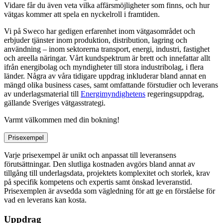
Vidare får du även veta vilka affärsmöjligheter som finns, och hur
vätgas kommer att spela en nyckelroll i framtiden.
Vi på Sweco har gedigen erfarenhet inom vätgasområdet och
erbjuder tjänster inom produktion, distribution, lagring och
användning – inom sektorerna transport, energi, industri, fastighet
och areella näringar. Vårt kundspektrum är brett och innefattar allt
ifrån energibolag och myndigheter till stora industribolag, i flera
länder. Några av våra tidigare uppdrag inkluderar bland annat en
mängd olika business cases, samt omfattande förstudier och leverans
av underlagsmaterial till
Energimyndighetens
regeringsuppdrag,
gällande Sveriges vätgasstrategi.
Varmt välkommen med din bokning!
Prisexempel
Varje prisexempel är unikt och anpassat till leveransens
förutsättningar. Den slutliga kostnaden avgörs bland annat av
tillgång till underlagsdata, projektets komplexitet och storlek, krav
på specifik kompetens och expertis samt önskad leveranstid.
Prisexemplen är avsedda som vägledning för att ge en förståelse för
vad en leverans kan kosta.
Uppdrag