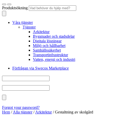
Produktsökning
Våra tjänster
Tjänster
Arkitektur
Byggnader och stadsdelar
Digitala lösningar
Miljö och hållbarhet
Samhällssäkerhet
Transportinfrastruktur
Vatten, energi och industri
Förfrågan via Swecos Marketplace
Forgot your password?
Hem
/
Alla tjänster
/
Arkitektur
/
Gestaltning av skolgård