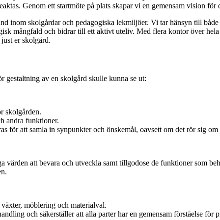
 beaktas. Genom ett startmöte på plats skapar vi en gemensam vision för
nd inom skolgårdar och pedagogiska lekmiljöer. Vi tar hänsyn till både
ogisk mångfald och bidrar till ett aktivt uteliv. Med flera kontor över he
just er skolgård.
ör gestaltning av en skolgård skulle kunna se ut:
ör skolgården.
ch andra funktioner.
as för att samla in synpunkter och önskemål, oavsett om det rör sig om 
tiga värden att bevara och utveckla samt tillgodose de funktioner som be
en.
 växter, möblering och materialval.
ing och säkerställer att alla parter har en gemensam förståelse för p