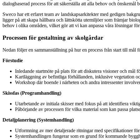
dialogbaserad process för att säkerställa att alla behov och önskemål
Sweco har ett erfaret team av landskapsarkitekter med gedigen bakgru
ligger på att skapa hållbara och lättskötta utemiljöer som främjar biol
behov i olika områden, vilket gör att vi kan anpassa våra lösningar för 
Processen för gestaltning av skolgårdar
Nedan följer en sammanställning på hur en process från start till mål f
Förstudie
Inledande startmöte på plats för att diskutera visioner och mål f
Kartläggning av befintliga förhållanden, inklusive vegetation o
Workshop där boende i närheten och andra intressenter involver
Skissfas (Programhandling)
Utarbetande av initiala skisser med fokus på att identifiera vik
Påbörjande av processen för vilka material som kan passa plats
Detaljplanering (Systemhandling)
Utformning av mer detaljerade ritningar med specifikationer för
Systemhandlingen fungerar som en grund för kommande bygghandl