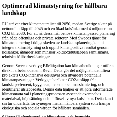
Optimerad klimatstyrning för hållbara
landskap
EU strävar efter klimatneutralitet till 2050, medan Sverige siktar på
nettonollutsläpp till 2045 och en ökad kolsänka med 4 miljoner ton
CO2 till 2030. För att nå dessa mål behövs klimatanpassad planering
från både offentliga och privata sektorer. Med Swecos tjänst för
klimatoptimering i tidiga skeden av landskapsplanering kan ni
integrera klimatstyrning och uppnå klimatpositiva resultat genom
kolsänkor, åtgärder som minskar koldioxidutsläppen samt smarta,
tekniska hållbarhetslösningar.
Genom Swecos verktyg BIMitigation kan klimatberäkningar utföras
direkt i arbetsmodellen i Revit. Detta gör det möjligt att identifiera
projektets CO2-intensiva designval och utvärdera potentiella
klimatanpassningar. Verktyget beräknar CO2-utsläpp från
landskapselement, byggdelar, material och masshantering, och
identifierar utsläppsdata. Denna data hjälper er att göra informerade,
klimatsmarta val i planeringsprocessen avseende exempelvis
materialval, höjdsättning och tillförsel av nya kolsänkor. Detta kan i
sin tur underlätta för synergier mellan hållbara system som främjar
ekologiska och sociala värden för hållbara samhällen.
Säkerställ efterlevnad av klimatkrav och framtida