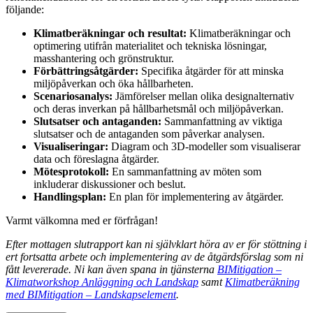
följande:
Klimatberäkningar och resultat:
Klimatberäkningar och
optimering utifrån materialitet och tekniska lösningar,
masshantering och grönstruktur.
Förbättringsåtgärder:
Specifika åtgärder för att minska
miljöpåverkan och öka hållbarheten.
Scenariosanalys:
Jämförelser mellan olika designalternativ
och deras inverkan på hållbarhetsmål och miljöpåverkan.
Slutsatser och antaganden:
Sammanfattning av viktiga
slutsatser och de antaganden som påverkar analysen.
Visualiseringar:
Diagram och 3D-modeller som visualiserar
data och föreslagna åtgärder.
Mötesprotokoll:
En sammanfattning av möten som
inkluderar diskussioner och beslut.
Handlingsplan:
En plan för implementering av åtgärder.
Varmt välkomna med er förfrågan!
Efter mottagen slutrapport kan ni självklart höra av er för stöttning i
ert fortsatta arbete och implementering av de åtgärdsförslag som ni
fått levererade. Ni kan även spana in tjänsterna
BIMitigation –
Klimatworkshop Anläggning och Landskap
samt
Klimatberäkning
med BIMitigation – Landskapselement
.