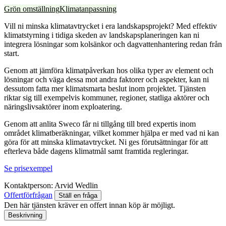
Grön omställning
Klimatanpassning
Vill ni minska klimatavtrycket i era landskapsprojekt? Med effektiv
klimatstyrning i tidiga skeden av landskapsplaneringen kan ni
integrera lösningar som kolsänkor och dagvattenhantering redan från
start.
Genom att jämföra klimatpåverkan hos olika typer av element och
lösningar och väga dessa mot andra faktorer och aspekter, kan ni
dessutom fatta mer klimatsmarta beslut inom projektet. Tjänsten
riktar sig till exempelvis kommuner, regioner, statliga aktörer och
näringslivsaktörer inom exploatering.
Genom att anlita Sweco får ni tillgång till bred expertis inom
området klimatberäkningar, vilket kommer hjälpa er med vad ni kan
göra för att minska klimatavtrycket. Ni ges förutsättningar för att
efterleva både dagens klimatmål samt framtida regleringar.
Se prisexempel
Kontaktperson:
Arvid Wedlin
Offertförfrågan
Ställ en fråga
Den här tjänsten kräver en offert innan köp är möjligt.
Beskrivning