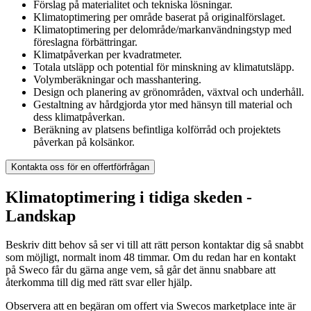
Förslag på materialitet och tekniska lösningar.
Klimatoptimering per område baserat på originalförslaget.
Klimatoptimering per delområde/markanvändningstyp med
föreslagna förbättringar.
Klimatpåverkan per kvadratmeter.
Totala utsläpp och potential för minskning av klimatutsläpp.
Volymberäkningar och masshantering.
Design och planering av grönområden, växtval och underhåll.
Gestaltning av hårdgjorda ytor med hänsyn till material och
dess klimatpåverkan.
Beräkning av platsens befintliga kolförråd och projektets
påverkan på kolsänkor.
Kontakta oss för en offertförfrågan
Klimatoptimering i tidiga skeden -
Landskap
Beskriv ditt behov så ser vi till att rätt person kontaktar dig så snabbt
som möjligt, normalt inom 48 timmar. Om du redan har en kontakt
på Sweco får du gärna ange vem, så går det ännu snabbare att
återkomma till dig med rätt svar eller hjälp.
Observera att en begäran om offert via Swecos marketplace inte är