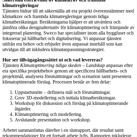
klimatregleringar
Tjänsten bidrar till att säkerställa att era projekt överensstämmer med
klimatkrav och framtida klimatregleringar genom tidiga
klimatberäkningar. Beräkningarna hjälper er att utvärdera och
jämföra olika designalternativ för klimatoptimering och främjande av
integrerad planering. Sweco har specialister inom alla byggfaser och
fokuserar på hållbarhet och digitalisering. Vi anpassar tjänsten
utifrån era behov och erbjuder även anpassat innehåll som kan
utvidgas till att inkludera klimatanpassningsstrategier.
Hur ser tillvägagångssättet ut och vad levereras?
Tjänsten
Klimatoptimering tidiga skeden – Landskap
anpassas efter
era specifika projektbehov genom att specificera hållbarhets- och
projektmål, analysera förutsättningar och scenarion samt presentera
klimatoptimerade förslag. Processen består av fem delar:
Uppstartsmöte – definiera mål och förutsättningar.
Grov 3D-modellering och initiala klimatberäkningar.
Workshop för diskussion och förslag på klimatoptimerande
åtgärder.
Klimatoptimering och modellering.
Avslutande presentation och workshop.
Arbetet sammanfattas därefter i en slutrapport, där resultat samt
rekommendationer för ett fortsatt arbete lyfts. Rapporten inkluderar