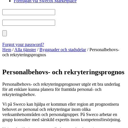
Förfrågan via Swecos Marketplace
Forgot your password?
Hem
/
Alla tjänster
/
Byggnader och stadsdelar
/
Personalbehovs-
och rekryteringsprognos
Personalbehovs- och rekryteringsprognos
Personalbehovs- och rekryteringsprognoser utgör ett bra underlag
för att enklare kunna planera för framtida personal- och
rekryteringsbehov.
Vi på Sweco kan hjälpa er kommun eller region att prognostisera
behovet av personal och rekryteringar inom olika
verksamhetsområden och personalgrupper. På Sweco arbetar en
grupp konsulter med särskild expertis inom kompetensförsörjning.