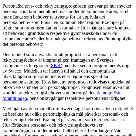
Personalbehovs- och rekryteringsprognosen ger svar på hur mycket
personal som kommer att behövas under de kommande åren, samt
hur många som behöver rekryteras för att uppfylla det
personalbehov som finns i en kommun eller region. Exempel på
frågor som prognosen kan ge svar på är: Hur många lärare kommer
att behövas i grundskola respektive gymnasieskola under de
kommande åren? eller hur många behöver rekryteras för att uppfylla
det personalbehovet?
Den modell som används för att prognostisera personal- och
rekryteringsbehov är ursprungligen framtagen av Sveriges
kommuner och regioner
(SKR
) men har sedan programmerats upp
av Sweco. Modellen tar hänsyn till såväl den demografiska
utvecklingen som kommunens eller regionens specifika
personalomsättning. Resultatet av prognosen redovisas uppdelat på
olika verksamheter och personalgrupper. Prognosen visar även hur
stor del av rekryteringsbehovet som beror på den
demografiska
förändringen
, pensionsavgångar respektive personalens rörlighet.
Med hjälp av den modell som Sweco tagit fram finns även möjlighet
att beräkna hur olika personalpolitiska mål påverkar personal- och
rekryteringsbehovet. Exempel på scenarier som kan beräknas är:
Hur förändras personal- och rekryteringsbehovet i er
kommun/region om fler arbetar heltid eller arbetar längre? Vad
innebär det för personal- och rekryteringsbehovet att kommunen vill