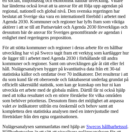
en socialt, miljömässig och ekonomisk hållbar utveckling. Vidare
har länderna också lovat att ta ansvar för att följa upp agendan på
regional, nationell och global nivå. Den svenska regeringen har
beslutat att Sverige ska vara en internationell förebild i arbetet med
Agenda 2030. Kommuner och regioner har lyfts fram som viktiga
aktörer i att se till att Parisavtalet och Agenda 2030 förverkligas och
dessutom bär de ansvar för Sveriges genomförande av agendan i
enlighet med regeringens proposition.
För att stötta kommuner och regioner i deras arbete för en hållbar
utveckling har vi på Sweco tagit fram ett verktyg som kartlägger hur
de ligger till i arbetet med Agenda 2030 i förhållande till andra
kommuner och regioner. Samt om utvecklingen går åt rätt eller fel
håll. Nulägesanalysen bygger på kvantitativa data från ett 30-tal
statistiska källor och omfattar över 70 indikatorer. Det resulterar i att
du som kund får ett oberoende och faktabaserat underlag grundat på
officiellt säkerställd statistik, som kan ge kunskap om hur ni kan
utveckla ert arbete med de globala målen. Därtill får ni också hjälp
med att tolka resultatet och en större förståelse för vilka områden
som behöver prioriteras. Dessutom finns det möjlighet att anpassa
valet av indikatorer utifrån era önskemål och behov samt att
komplettera den statistiska analysen med en intervjustudie med
företrädare från den egna organisationen.
Nulägesanalysen sammanfattas med hjälp av
Swecos hållbarhetssol
.
Hållbarhetssolen är ett sätt att visualisera nulägesanalysen för att