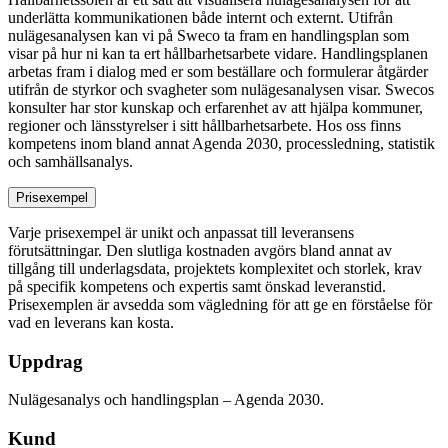
underlätta kommunikationen både internt och externt. Utifrån
nulägesanalysen kan vi på Sweco ta fram en handlingsplan som
visar på hur ni kan ta ert hållbarhetsarbete vidare. Handlingsplanen
arbetas fram i dialog med er som beställare och formulerar åtgärder
utifrån de styrkor och svagheter som nulägesanalysen visar. Swecos
konsulter har stor kunskap och erfarenhet av att hjälpa kommuner,
regioner och länsstyrelser i sitt hållbarhetsarbete. Hos oss finns
kompetens inom bland annat Agenda 2030, processledning, statistik
och samhällsanalys.
Prisexempel
Varje prisexempel är unikt och anpassat till leveransens
förutsättningar. Den slutliga kostnaden avgörs bland annat av
tillgång till underlagsdata, projektets komplexitet och storlek, krav
på specifik kompetens och expertis samt önskad leveranstid.
Prisexemplen är avsedda som vägledning för att ge en förståelse för
vad en leverans kan kosta.
Uppdrag
Nulägesanalys och handlingsplan – Agenda 2030.
Kund