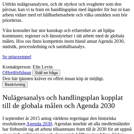
Utifrån nulägesanalysen, och de styrkor och svagheter som den
påvisar, kan vi ta fram en handlingsplan med åtgärder för hur ni kan
arbeta vidare med ert hållbarhetsarbete och vilka områden som bör
prioriteras.
Våra konsulter har stor kunskap och erfarenhet av att hjälpa
kommuner, regioner och länsstyrelser i sitt arbete med de globala
målen. Hos oss finns kompetens inom bland annat Agenda 2030,
statistik, processledning och samhällsanalys.
Se prisexempel
Kontaktperson:
Elin Levin
Offertförfrågan
Ställ en fråga
Den här tjänsten kräver en offert innan köp är möjligt.
Beskrivning
Nulägesanalys och handlingsplan kopplat
till de globala målen och Agenda 2030
I september år 2015 antog världens regeringar den historiska
resolutionen
Agenda 2030
. Agendan innebär att alla medlemsländer
har förbundit sig att arbeta tillsammans fram till år 2030 för att uppnå