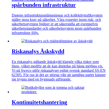
spårbunden infrastruktur
Dagens infrastrukturanläggningar och kollektivtrafiksystem
ställer stora krav på säkerhet. Våra experter inom risk- och
säkerhetsstyrning hjälper er att säkerställa att exempelvis
säkerhetsstandarder och säkerhetssystem inom spårbunden
infrastruktur följs.
Riskanalys Åskskydd
En riskanalys gällande åskskydd klargör vilka risker som
finns, vilket medför att de kan åtgärdas på bästa möjliga vis.
Vi på Sweco utför riskanalyser enligt svensk standard SS-EN
62305. För oss är det av största vikt att samtliga parter känner
sig trygga med en byggnads utförande.
Kontinuitetshantering