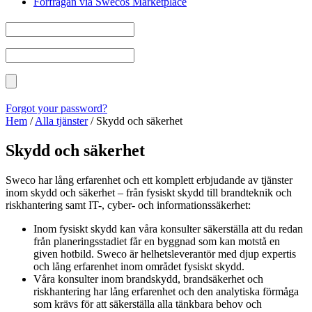
Förfrågan via Swecos Marketplace
Forgot your password?
Hem
/
Alla tjänster
/
Skydd och säkerhet
Skydd och säkerhet
Sweco har lång erfarenhet och ett komplett erbjudande av tjänster
inom skydd och säkerhet – från fysiskt skydd till brandteknik och
riskhantering samt IT-, cyber- och informationssäkerhet:
Inom fysiskt skydd kan våra konsulter säkerställa att du redan
från planeringsstadiet får en byggnad som kan motstå en
given hotbild. Sweco är helhetsleverantör med djup expertis
och lång erfarenhet inom området fysiskt skydd.
Våra konsulter inom brandskydd, brandsäkerhet och
riskhantering har lång erfarenhet och den analytiska förmåga
som krävs för att säkerställa alla tänkbara behov och