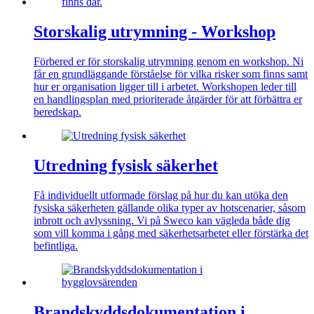
Storskalig utrymning - Workshop
Förbered er för storskalig utrymning genom en workshop. Ni
får en grundläggande förståelse för vilka risker som finns samt
hur er organisation ligger till i arbetet. Workshopen leder till
en handlingsplan med prioriterade åtgärder för att förbättra er
beredskap.
Utredning fysisk säkerhet
Få individuellt utformade förslag på hur du kan utöka den
fysiska säkerheten gällande olika typer av hotscenarier, såsom
inbrott och avlyssning. Vi på Sweco kan vägleda både dig
som vill komma i gång med säkerhetsarbetet eller förstärka det
befintliga.
Brandskyddsdokumentation i