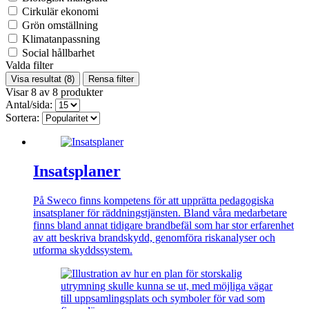
Cirkulär ekonomi
Grön omställning
Klimatanpassning
Social hållbarhet
Valda filter
Visa resultat
(8)
Rensa filter
Visar
8
av
8
produkter
Antal/sida:
Sortera:
Insatsplaner
På Sweco finns kompetens för att upprätta pedagogiska
insatsplaner för räddningstjänsten. Bland våra medarbetare
finns bland annat tidigare brandbefäl som har stor erfarenhet
av att beskriva brandskydd, genomföra riskanalyser och
utforma skyddssystem.