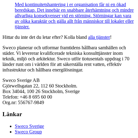
Med kontinuitetshantering i er organisation får ni en ökad
beredskap. Det innebär en snabbare återhämtning och mindre
allvarliga konsekvenser vid en störning. Störningar kan vara
av olika karaktär och gälla allt från människor till lokaler eller
tjänster.
Hittar du inte det du letar efter? Kolla bland
alla tjänster
!
Sweco planerar och utformar framtidens hållbara samhällen och
städer. Vi levererar kvalificerade tekniska konsulttjänster inom
teknik, miljö och arkitektur. Sweco utför tiotusentals uppdrag i 70
länder runt om i världen för att säkerställa rent vatten, effektiv
infrastruktur och hållbara energilösningar.
Sweco Sverige AB
Gjörwellsgatan 22, 112 60 Stockholm.
Box 34044, 100 26 Stockholm, Sverige
Telefon: +46 8 695 60 00
Org.nr: 556767-9849
Länkar
Sweco Sverige
Sweco Group