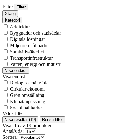
Filter
Filter
Stäng
Kategori
Arkitektur
Byggnader och stadsdelar
Digitala lösningar
Miljö och hållbarhet
Samhällssäkerhet
Transportinfrastruktur
Vatten, energi och industri
Visa endast
Visa endast:
Biologisk mångfald
Cirkulär ekonomi
Grön omställning
Klimatanpassning
Social hållbarhet
Valda filter
Visa resultat
(19)
Rensa filter
Visar
15
av
19
produkter
Antal/sida:
Sortera: