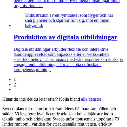
bemöta dem samt hur ni möter eventuella utmaningar inom
organisationen.
Produktion av digitala utbildningar
Digitala utbildningar erbjuder flexibla och interaktiva
lärandeupplevelser som anpassas efter er verksamhets
specifika behov. Tillsammans med våra experter kan vi skapa
engagerande utbildningar för att stötta er önskade
kompetensspridning.
1
2
Hittar du inte det du letar efter? Kolla bland
alla tjänster
!
Sweco planerar och utformar framtidens hållbara samhällen och
städer. Vi levererar kvalificerade tekniska konsulttjänster inom
teknik, miljö och arkitektur. Sweco utför tiotusentals uppdrag i 70
länder runt om i världen för att säkerställa rent vatten, effektiv