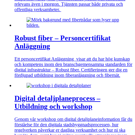
relevans även i morgon. Tjänsten passar både privata och
offentliga verksamheter.
Robust fiber – Personcertifikat
Anläggning
Ett personcertifikat Anläggning visar att du har hög kunskap
och kompetens inom den branschgemensamma standarden för
digital infrastruktur – Robust fiber. Certifieringen ger dig en
fördjupad utbildning inom fiberanläggning och fibernät.
Digital detaljplaneprocess –
Utbildning och workshop
Genom vår workshop om digital detaljplaneinformation får du
förståelse för den digitala stadsbyggnadsprocessen, hur
regelverken påverkar er dagliga verksamhet och hur ni ska