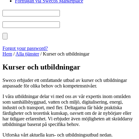
Förfrågan via Swecos Marketplace
Forgot your password?
Hem
/
Alla tjänster
/
Kurser och utbildningar
Kurser och utbildningar
Sweco erbjuder ett omfattande utbud av kurser och utbildningar
anpassade för olika behov och kompetensnivåer.
I våra utbildningar delar vi med oss av vår expertis inom områden
som samhällsbyggnad, vatten och miljö, digitalisering, energi,
industri och transport, med fler. Deltagarna får både praktiska
färdigheter och teoretisk kunskap, oavsett om de är nybörjare eller
har tidigare erfarenhet. Vi erbjuder även möjligheten att skräddarsy
utbildningar baserat på specifika behov.
Utforska vårt aktuella kurs- och utbildningsutbud nedan.