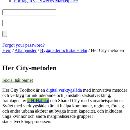
Förfrågan via Swecos Marketplace
Forgot your password?
Hem
/
Alla tjänster
/
Byggnader och stadsdelar
/
Her City-metoden
Her City-metoden
Social hållbarhet
Her City Toolbox är en
digital verktygslåda
med innovativa metoder
och verktyg för inkluderande och jämställd stadsutveckling,
framtagen av
UN-Habitat
och Shared City med samarbetspartners.
Syftet med verktygslådan är att hjälpa kommuner, regioner, företag
och andra urbana aktörer att bygga intern kapacitet, och inkludera
unga kvinnor och andra marginaliserade grupper i
stadsutvecklingsprocessen.