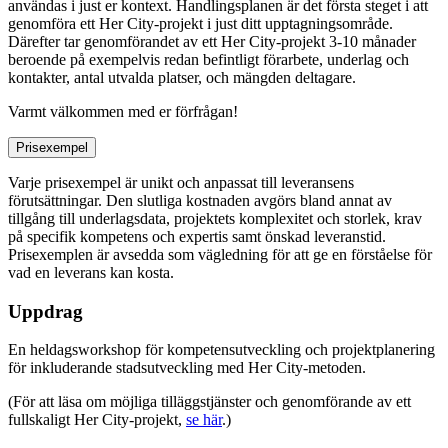
användas i just er kontext. Handlingsplanen är det första steget i att
genomföra ett Her City-projekt i just ditt upptagningsområde.
Därefter tar genomförandet av ett Her City-projekt 3-10 månader
beroende på exempelvis redan befintligt förarbete, underlag och
kontakter, antal utvalda platser, och mängden deltagare.
Varmt välkommen med er förfrågan!
Prisexempel
Varje prisexempel är unikt och anpassat till leveransens
förutsättningar. Den slutliga kostnaden avgörs bland annat av
tillgång till underlagsdata, projektets komplexitet och storlek, krav
på specifik kompetens och expertis samt önskad leveranstid.
Prisexemplen är avsedda som vägledning för att ge en förståelse för
vad en leverans kan kosta.
Uppdrag
En heldagsworkshop för kompetensutveckling och projektplanering
för inkluderande stadsutveckling med Her City-metoden.
(För att läsa om möjliga tilläggstjänster och genomförande av ett
fullskaligt Her City-projekt,
se här
.)