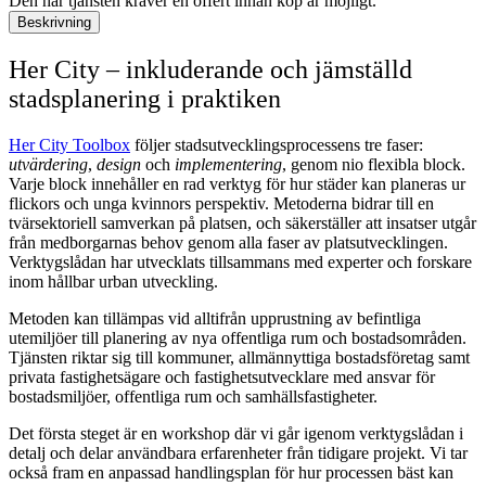
Den här tjänsten kräver en offert innan köp är möjligt.
Beskrivning
Her City – inkluderande och jämställd
stadsplanering i praktiken
Her City Toolbox
följer stadsutvecklingsprocessens tre faser:
utvärdering
,
design
och
implementering
, genom nio flexibla block.
Varje block innehåller en rad verktyg för hur städer kan planeras ur
flickors och unga kvinnors perspektiv. Metoderna bidrar till en
tvärsektoriell samverkan på platsen, och säkerställer att insatser utgår
från medborgarnas behov genom alla faser av platsutvecklingen.
Verktygslådan har utvecklats tillsammans med experter och forskare
inom hållbar urban utveckling.
Metoden kan tillämpas vid alltifrån upprustning av befintliga
utemiljöer till planering av nya offentliga rum och bostadsområden.
Tjänsten riktar sig till kommuner, allmännyttiga bostadsföretag samt
privata fastighetsägare och fastighetsutvecklare med ansvar för
bostadsmiljöer, offentliga rum och samhällsfastigheter.
Det första steget är en workshop där vi går igenom verktygslådan i
detalj och delar användbara erfarenheter från tidigare projekt. Vi tar
också fram en anpassad handlingsplan för hur processen bäst kan